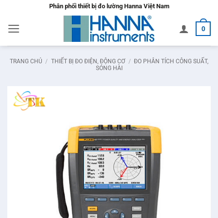
Bỏ
Phân phối thiết bị đo lường Hanna Việt Nam
qua
0
nội
dung
TRANG CHỦ
/
THIẾT BỊ ĐO ĐIỆN, ĐỘNG CƠ
/
ĐO PHÂN TÍCH CÔNG SUẤT,
SÓNG HÀI