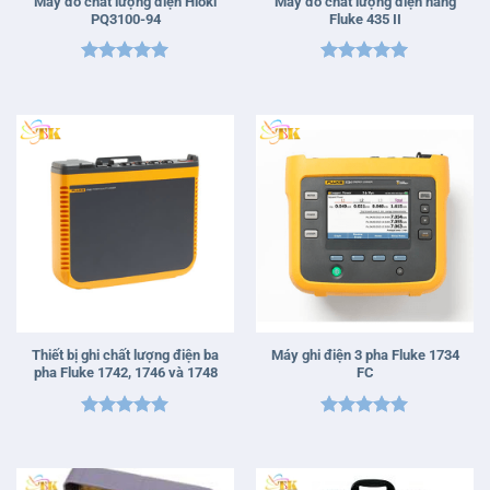
Máy đo chất lượng điện Hioki
Máy đo chất lượng điện năng
PQ3100-94
Fluke 435 II
Được xếp
Được xếp
hạng
5
5
hạng
5
5
sao
sao
Thiết bị ghi chất lượng điện ba
Máy ghi điện 3 pha Fluke 1734
pha Fluke 1742, 1746 và 1748
FC
Được xếp
Được xếp
hạng
5
5
hạng
5
5
sao
sao