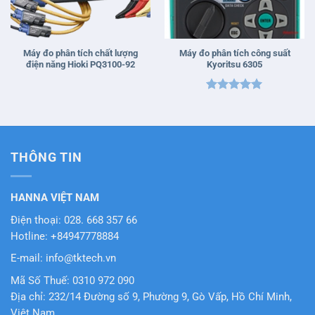
Máy đo phân tích chất lượng
Máy đo phân tích công suất
điện năng Hioki PQ3100-92
Kyoritsu 6305
Được xếp
hạng
5
5
sao
THÔNG TIN
HANNA VIỆT NAM
Điện thoại: 028. 668 357 66
Hotline: +84947778884
E-mail: info@tktech.vn
Mã Số Thuế: 0310 972 090
Địa chỉ: 232/14 Đường số 9, Phường 9, Gò Vấp, Hồ Chí Minh,
Việt Nam.