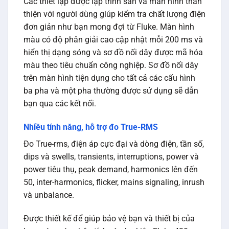
Các thiết lập được lập trình sẵn và màn hình thân
thiện với người dùng giúp kiểm tra chất lượng điện
đơn giản như bạn mong đợi từ Fluke. Màn hình
màu có độ phân giải cao cập nhật mỗi 200 ms và
hiển thị dạng sóng và sơ đồ nối dây được mã hóa
màu theo tiêu chuẩn công nghiệp. Sơ đồ nối dây
trên màn hình tiện dụng cho tất cả các cấu hình
ba pha và một pha thường được sử dụng sẽ dẫn
bạn qua các kết nối.
Nhiều tính năng, hỗ trợ đo True-RMS
Đo True-rms, điện áp cực đại và dòng điện, tần số,
dips và swells, transients, interruptions, power và
power tiêu thụ, peak demand, harmonics lên đến
50, inter-harmonics, flicker, mains signaling, inrush
và unbalance.
Được thiết kế để giúp bảo vệ bạn và thiết bị của