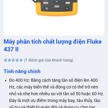
Máy phân tích chất lượng điện Fluke
437 II
(
1
đánh giá của khách hàng)
5
1
trên 5
dựa trên
Tính năng chính
đánh giá
Đo 400 Hz: Bằng cách tăng tần số điện lên 400
Hz, các máy biến thế và động cơ có thể trở nên
nhỏ và nhẹ hơn nhiều so với tần số 50 hoặc 60 Hz.
Đây là một ưu điểm trong máy bay, tàu thủy, tàu
vũ trụ và thiết bị quân đội và dụng cụ cầm tay