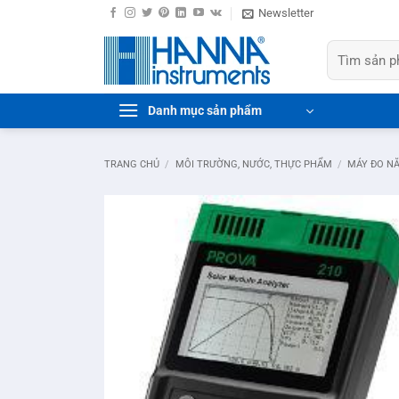
Bỏ
Newsletter
qua
Tìm
nội
kiếm:
dung
Danh mục sản phẩm
TRANG CHỦ
/
MÔI TRƯỜNG, NƯỚC, THỰC PHẨM
/
MÁY ĐO N