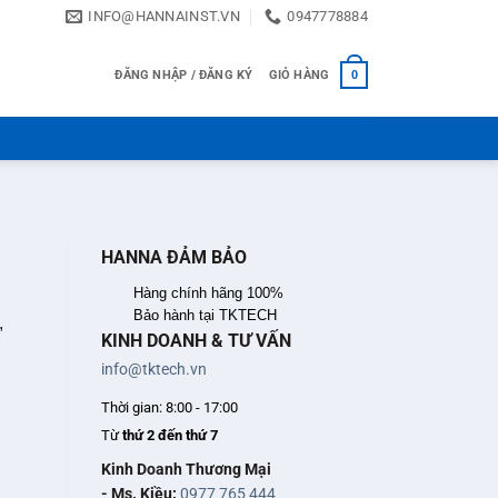
INFO@HANNAINST.VN
0947778884
ĐĂNG NHẬP / ĐĂNG KÝ
GIỎ HÀNG
0
HANNA ĐẢM BẢO
Hàng chính hãng 100%
Bảo hành tại TKTECH
,
KINH DOANH & TƯ VẤN
info@tktech.vn
Thời gian: 8:00 - 17:00
Từ
thứ 2 đến thứ 7
i
Kinh Doanh Thương Mại
- Ms. Kiều:
0977 765 444