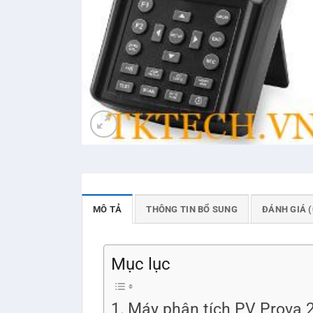
MÔ TẢ
THÔNG TIN BỔ SUNG
ĐÁNH GIÁ (
Mục lục
Máy phân tích PV Prova 