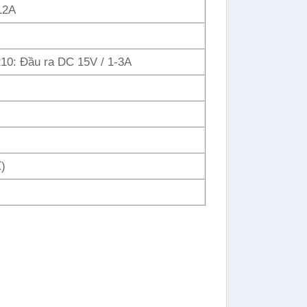
12A
210: Đầu ra DC 15V / 1-3A
)