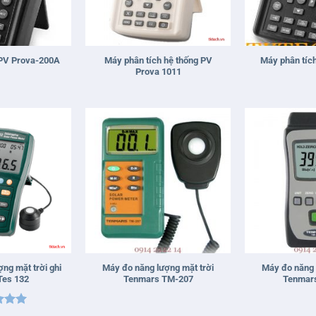
+
+
Máy phân tích hệ thống PV
 PV Prova-200A
Máy phân tíc
Prova 1011
+
+
ng mặt trời ghi
Máy đo năng lượng mặt trời
Máy đo năng 
 Tes 132
Tenmars TM-207
Tenmar
xếp