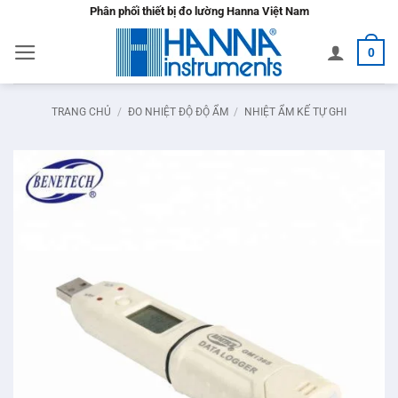
Bỏ
Phân phối thiết bị đo lường Hanna Việt Nam
qua
0
nội
dung
TRANG CHỦ
/
ĐO NHIỆT ĐỘ ĐỘ ẨM
/
NHIỆT ẨM KẾ TỰ GHI