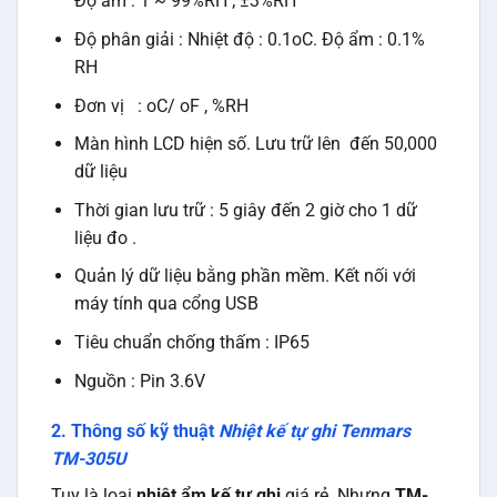
Độ ẩm : 1 ~ 99%RH ; ±3%RH
Độ phân giải : Nhiệt độ : 0.1oC. Độ ẩm : 0.1%
RH
Đơn vị : oC/ oF , %RH
Màn hình LCD hiện số. Lưu trữ lên đến 50,000
dữ liệu
Thời gian lưu trữ : 5 giây đến 2 giờ cho 1 dữ
liệu đo .
Quản lý dữ liệu bằng phần mềm. Kết nối với
máy tính qua cổng USB
Tiêu chuẩn chống thấm : IP65
Nguồn : Pin 3.6V
2. Thông số kỹ thuật
Nhiệt kế tự ghi Tenmars
TM-305U
Tuy là loại
nhiệt ẩm kế tự ghi
giá rẻ. Nhưng
TM-