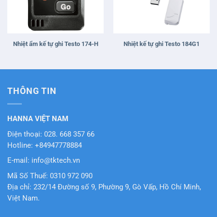
Nhiệt ẩm kế tự ghi Testo 174-H
Nhiệt kế tự ghi Testo 184G1
THÔNG TIN
HANNA VIỆT NAM
Điện thoại: 028. 668 357 66
Hotline: +84947778884
E-mail: info@tktech.vn
Mã Số Thuế: 0310 972 090
Địa chỉ: 232/14 Đường số 9, Phường 9, Gò Vấp, Hồ Chí Minh,
Việt Nam.