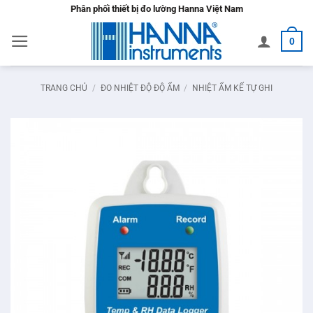
Bỏ
Phân phối thiết bị đo lường Hanna Việt Nam
qua
0
nội
dung
TRANG CHỦ
/
ĐO NHIỆT ĐỘ ĐỘ ẨM
/
NHIỆT ẨM KẾ TỰ GHI