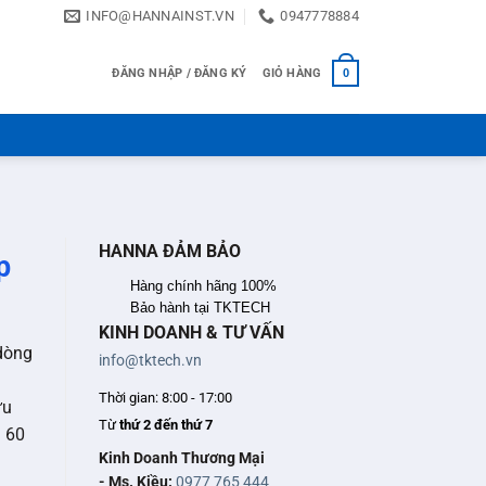
INFO@HANNAINST.VN
0947778884
ĐĂNG NHẬP / ĐĂNG KÝ
GIỎ HÀNG
0
HANNA ĐẢM BẢO
p
Hàng chính hãng 100%
Bảo hành tại TKTECH
KINH DOANH & TƯ VẤN
dòng
info@tktech.vn
Thời gian: 8:00 - 17:00
ưu
Từ
thứ 2 đến thứ 7
n 60
Kinh Doanh Thương Mại
- Ms. Kiều:
0977 765 444