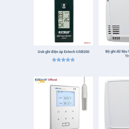
+
+
Bộ ghi dữ liệu
Usb ghi điện áp Extech USB200
T
Được xếp
hạng
5
5
sao