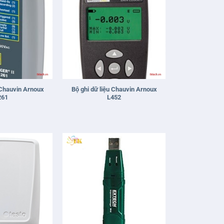
+
 Chauvin Arnoux
Bộ ghi dữ liệu Chauvin Arnoux
261
L452