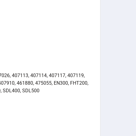
07026, 407113, 407114, 407117, 407119,
407910, 461880, 475055, EN300, FHT200,
0, SDL400, SDL500