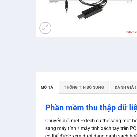
MÔ TẢ
THÔNG TIN BỔ SUNG
ĐÁNH GIÁ (
Phần mềm thu thập dữ li
Chuyển đổi mét Extech cụ thể sang một bộ
sang máy tính / máy tính xách tay trên PC 
có thể được xem dưới dạng danh sách hoặ