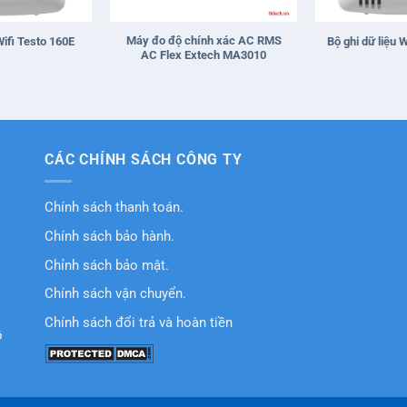
+
+
Máy đo độ chính xác AC RMS
Wifi Testo 160E
Bộ ghi dữ liệu 
AC Flex Extech MA3010
CÁC CHÍNH SÁCH CÔNG TY
Chính sách thanh toán.
Chính sách bảo hành.
Chỉnh sách bảo mật.
Chính sách vận chuyển.
Chính sách đổi trả và hoàn tiền
ồ