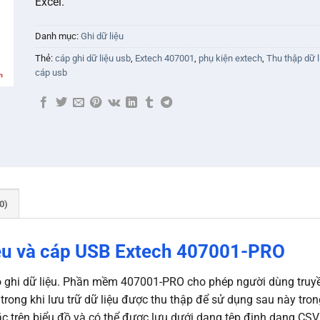
Excel.
Danh mục:
Ghi dữ liệu
Thẻ:
cáp ghi dữ liệu usb
,
Extech 407001
,
phụ kiện extech
,
Thu thập dữ l
cáp usb
0)
ệu và cáp USB Extech 407001-PRO
 ghi dữ liệu. Phần mềm 407001-PRO cho phép người dùng truyền 
trong khi lưu trữ dữ liệu được thu thập để sử dụng sau này tron
c trên biểu đồ và có thể được lưu dưới dạng tệp định dạng CS