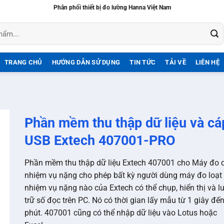
Phân phối thiết bị đo lường Hanna Việt Nam
TRANG CHỦ
HƯỚNG DẪN SỬ DỤNG
TIN TỨC
TẢI VỀ
LIÊN HỆ
Phần mềm thu thập dữ liệu và cá
USB Extech 407001-PRO
Phần mềm thu thập dữ liệu Extech 407001 cho Máy đo 
nhiệm vụ nặng cho phép bất kỳ người dùng máy đo loạt
nhiệm vụ nặng nào của Extech có thể chụp, hiển thị và l
trữ số đọc trên PC. Nó có thời gian lấy mẫu từ 1 giây đế
phút. 407001 cũng có thể nhập dữ liệu vào Lotus hoặc