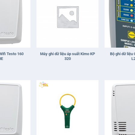
+
+
 Wifi Testo 160
Máy ghi dữ liệu áp suất Kimo KP
Bộ ghi dữ liệu
HE
320
L