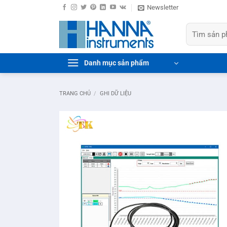
Bỏ
Newsletter
qua
Tìm
nội
kiếm:
dung
Danh mục sản phẩm
TRANG CHỦ
/
GHI DỮ LIỆU