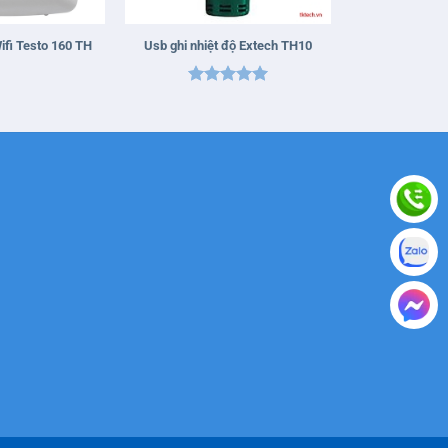
+
Wifi Testo 160 TH
Usb ghi nhiệt độ Extech TH10
Được xếp
hạng
5
5
sao