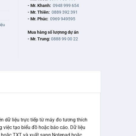
- Mr. Khanh:
0948 999 654
- Mr. Thiên:
0889 392 391
- Mr. Phúc:
0969 949595
iệu
Mua hàng số lượnng dự án
- Mr. Trung:
0888 99 00 22
dữ liệu trực tiếp từ máy đo tương thích
g việc tạo biểu đồ hoặc báo cáo. Dữ liệu
V hoặc TXT và xuất sang Notepad hoặc