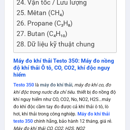
Vận tốc / Lưu lượng
Mêtan (CH₄)
Propane (C₃H₈)
Butan (C₄H₁₀)
Dữ liệu kỹ thuật chung
Máy đo khí thải Testo 350: Máy đo nồng
độ khí thải Ô tô, CO, CO2, khí độc nguy
hiểm
Testo 350
là
máy đo khí thải
,
máy đo khí co
,
đo
khí độc trong nước đa chỉ tiêu
. thiết bị đo nồng độ
khí nguy hiểm như CO, CO2, No, NO2, H2S…máy
đo khí độc cầm tay đo được cả khí thải ô tô, lò
hơi, khí thải trong công nghiệp.
Máy đo khí thải
testo 350
chính hãng, bảo hành 12 tháng, giá rẻ.
Máy đo khí thải CO, CO2, H2S, NO2