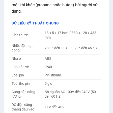
một khí khác (propane hoặc butan) bởi người sử
dụng.
DỮ LIỆU KỸ THUẬT CHUNG
13 x 5 x 17 inch / 330 x 128 x 438
Kích thước
mm
Nhiệt độ hoạt
23,0 ° đến 113,0 ° F / -5 đến 45 ° C
động
Nhà ở
ABS
Lớp bảo vệ
IP40
Loại pin
Pin lithium
Tuổi thọ pin
5 giờ
Cung cấp năng
Bộ nguồn AC 100V đến 240V (50
lượng
đến 60 Hz)
DC điện căng
11V đến 40V
thẳng đầu vào