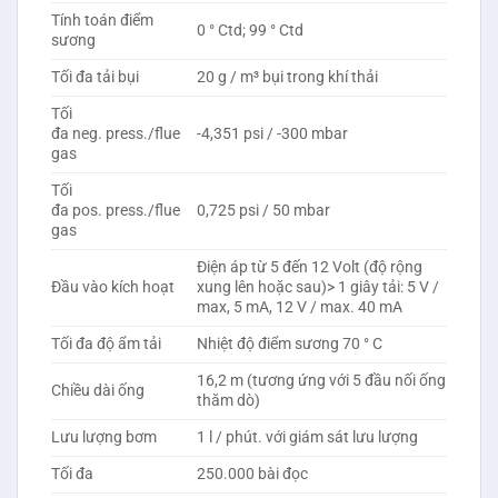
Tính toán điểm
0 ° Ctd; 99 ° Ctd
sương
Tối đa tải bụi
20 g / m³ bụi trong khí thải
Tối
đa neg. press./flue
-4,351 psi / -300 mbar
gas
Tối
đa pos. press./flue
0,725 psi / 50 mbar
gas
Điện áp từ 5 đến 12 Volt (độ rộng
Đầu vào kích hoạt
xung lên hoặc sau)> 1 giây tải: 5 V /
max, 5 mA, 12 V / max. 40 mA
Tối đa độ ẩm tải
Nhiệt độ điểm sương 70 ° C
16,2 m (tương ứng với 5 đầu nối ống
Chiều dài ống
thăm dò)
Lưu lượng bơm
1 l / phút. với giám sát lưu lượng
Tối đa
250.000 bài đọc