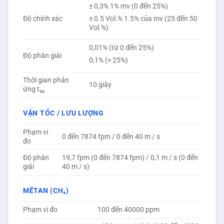
± 0,3% 1% mv (0 đến 25%)
Độ chính xác
± 0.5 Vol.% 1.5% của mv (25 đến 50
Vol.%)
0,01% (từ 0 đến 25%)
Độ phân giải
0,1% (> 25%)
Thời gian phản
10 giây
ứng t₉₀
VẬN TỐC / LƯU LƯỢNG
Phạm vi
0 đến 7874 fpm / 0 đến 40 m / s
đo
Độ phân
19,7 fpm (0 đến 7874 fpm) / 0,1 m / s (0 đến
giải
40 m / s)
MÊTAN (CH₄)
Phạm vi đo
100 đến 40000 ppm