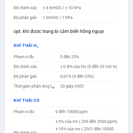
Độ chính xác
± 4 InHOO / ± 10 hPa
Độ phân giải
1 InHOO / 1 hPa
opt. khi được trang bị cảm biến hồng ngoại
KHÍ THẢI H₂
Phạm vi đo
0 đến 25%
Độ chính xác
± 0.8% của fsv (0 đến 25 Vol.%)
Độ phân giải
0,01% (0 đến 25%)
Thời gian phản ứng t₉₀
20 giây (t95)
KHÍ THẢI CO
Phạm vi đo
0 đến 10000 ppm
± 5% của mv ( 200 đến 2000 ppm)
± 10% của mv ( 2001 đến 10000
Độ chính xác