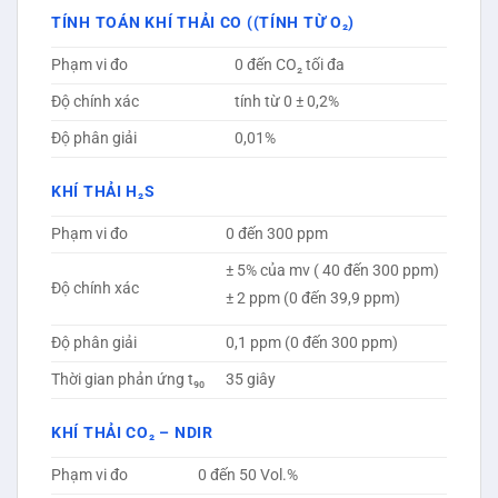
TÍNH TOÁN KHÍ THẢI CO ((TÍNH TỪ O₂)
Phạm vi đo
0 đến CO₂ tối đa
Độ chính xác
tính từ 0 ± 0,2%
Độ phân giải
0,01%
KHÍ THẢI H₂S
Phạm vi đo
0 đến 300 ppm
± 5% của mv ( 40 đến 300 ppm)
Độ chính xác
± 2 ppm (0 đến 39,9 ppm)
Độ phân giải
0,1 ppm (0 đến 300 ppm)
Thời gian phản ứng t₉₀
35 giây
KHÍ THẢI CO₂ – NDIR
Phạm vi đo
0 đến 50 Vol.%