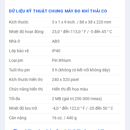
DỮ LIỆU KỸ THUẬT CHUNG MÁY ĐO KHÍ THẢI CO
Kích thước
3 x 1 x 9 inch. / 88 x 38 x 220 mm
Nhiệt độ hoạt động
23,0 ° đến 113,0 ° F / -5 đến 45 ° C
Nhà ở
ABS
Lớp bảo vệ
IP40
Loại pin
Pin lithium
Tuổi thọ pin
5 h (không có kết nối không dây)
Kích thước hiển thị
240 x 320 pixel
Chức năng hiển thị
Hiển thị đồ họa màu
Tối đa
2 MB (giá trị 250.000 meas)
Nhiệt độ lưu trữ
-4,0 ° đến 122,0 ° F / -20 đến 50 ° C
Cân nặng
16 oz. / 440 g