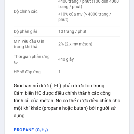
<400 trang / phút (100 đến 4000
trang / phút)
Độ chính xác
<10% của mv (> 4000 trang /
phút)
Độ phân giải
10 trang / phút
Min Yêu cầu O in
2% (2 x mv mêtan)
trong khí thải
Thời gian phản ứng
<40 giây
t₉₀
Hệ số đáp ứng
1
Giới hạn nổ dưới (LEL) phải được tôn trọng.
Cảm biến HC được điều chỉnh thành các công
trình cũ của mêtan. Nó có thể được điều chỉnh cho
một khí khác (propane hoặc butan) bởi người sử
dụng.
PROPANE (C₃H₈)