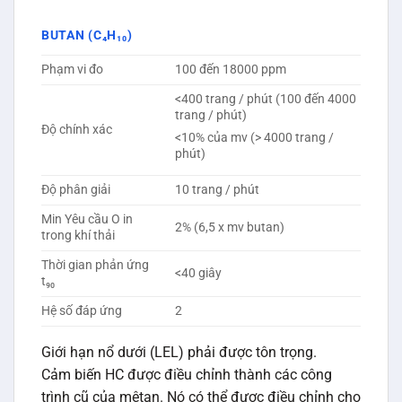
BUTAN (C₄H₁₀)
Phạm vi đo
100 đến 18000 ppm
<400 trang / phút (100 đến 4000
trang / phút)
Độ chính xác
<10% của mv (> 4000 trang /
phút)
Độ phân giải
10 trang / phút
Min Yêu cầu O in
2% (6,5 x mv butan)
trong khí thải
Thời gian phản ứng
<40 giây
t₉₀
Hệ số đáp ứng
2
Giới hạn nổ dưới (LEL) phải được tôn trọng.
Cảm biến HC được điều chỉnh thành các công
trình cũ của mêtan. Nó có thể được điều chỉnh cho