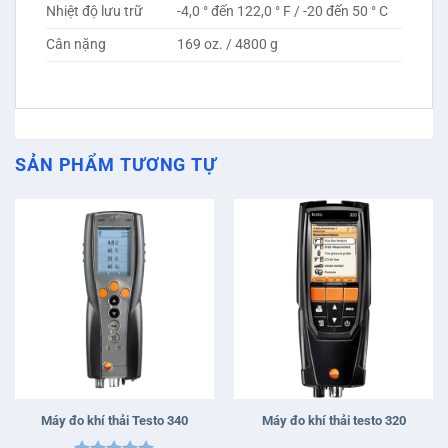
Nhiệt độ lưu trữ
-4,0 ° đến 122,0 ° F / -20 đến 50 ° C
Cân nặng
169 oz. / 4800 g
SẢN PHẨM TƯƠNG TỰ
Máy đo khí thải Testo 340
Máy đo khí thải testo 320