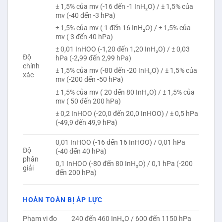
± 1,5% của mv (-16 đến -1 InH₂O) / ± 1,5% của
mv (-40 đến -3 hPa)
± 1,5% của mv ( 1 đến 16 InH₂O) / ± 1,5% của
mv ( 3 đến 40 hPa)
± 0,01 InHOO (-1,20 đến 1,20 InH₂O) / ± 0,03
Độ
hPa (-2,99 đến 2,99 hPa)
chính
± 1,5% của mv (-80 đến -20 InH₂O) / ± 1,5% của
xác
mv (-200 đến -50 hPa)
± 1,5% của mv ( 20 đến 80 InH₂O) / ± 1,5% của
mv ( 50 đến 200 hPa)
± 0,2 InHOO (-20,0 đến 20,0 InHOO) / ± 0,5 hPa
(-49,9 đến 49,9 hPa)
0,01 InHOO (-16 đến 16 InHOO) / 0,01 hPa
Độ
(-40 đến 40 hPa)
phân
0,1 InHOO (-80 đến 80 InH₂O) / 0,1 hPa (-200
giải
đến 200 hPa)
HOÀN TOÀN BỊ ÁP LỰC
Phạm vi đo
240 đến 460 InH₂O / 600 đến 1150 hPa