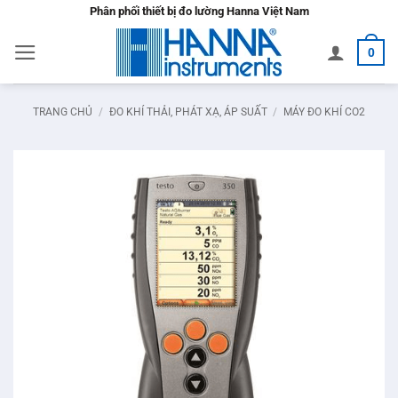
Bỏ
Phân phối thiết bị đo lường Hanna Việt Nam
qua
0
nội
dung
TRANG CHỦ
/
ĐO KHÍ THẢI, PHÁT XẠ, ÁP SUẤT
/
MÁY ĐO KHÍ CO2