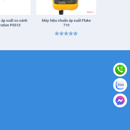
+
 áp suất so sánh
Máy hiệu chuẩn áp suất Fluke
ration P5513
719
Được xếp
hạng
5
5
sao