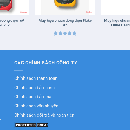
+
+
n dòng điện mA
Máy hiệu chuẩn dòng điện Fluke
Máy hiệu chuẩn
 707Ex
705
Fluke Calib
Được xếp
hạng
5
5
sao
CÁC CHÍNH SÁCH CÔNG TY
Chính sách thanh toán.
Chính sách bảo hành.
Chỉnh sách bảo mật.
Chính sách vận chuyển.
Chính sách đổi trả và hoàn tiền
ồ