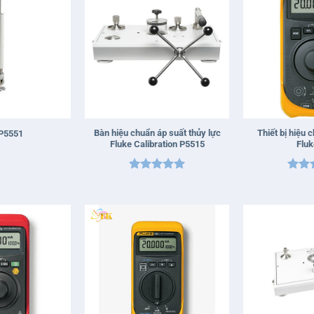
+
+
Bàn hiệu chuẩn áp suất thủy lực
Thiết bị hiệu 
 P5551
Fluke Calibration P5515
Fluk
Được xếp
Được
hạng
5
5
hạn
sao
sao