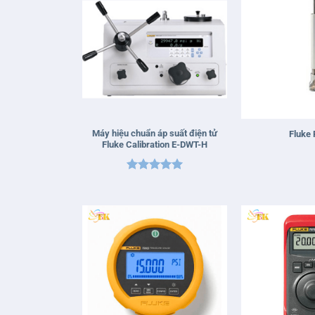
+
+
Máy hiệu chuẩn áp suất điện tử
Fluke
Fluke Calibration E-DWT-H
Được xếp
hạng
5
5
sao