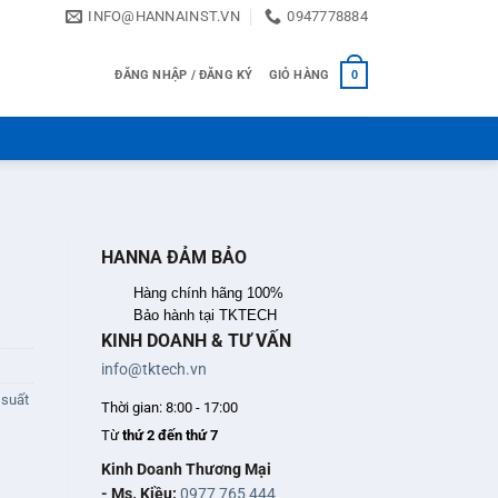
INFO@HANNAINST.VN
0947778884
ĐĂNG NHẬP / ĐĂNG KÝ
GIỎ HÀNG
0
HANNA ĐẢM BẢO
Hàng chính hãng 100%
Bảo hành tại TKTECH
KINH DOANH & TƯ VẤN
info@tktech.vn
 suất
Thời gian: 8:00 - 17:00
Từ
thứ 2 đến thứ 7
Kinh Doanh Thương Mại
- Ms. Kiều:
0977 765 444