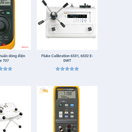
+
chuẩn dòng điện
Fluke Calibration 6531, 6532 E-
e 707
DWT
 xếp
Được xếp
g
5
5
hạng
5
5
sao