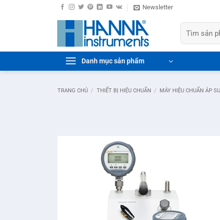
Bỏ
Newsletter
qua
Tìm
nội
kiếm:
dung
Danh mục sản phẩm
TRANG CHỦ
/
THIẾT BỊ HIỆU CHUẨN
/
MÁY HIỆU CHUẨN ÁP S