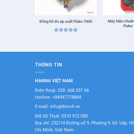
+
+
Máy hiệu chuẩ
Đồng hồ đo áp suất Fluke 700G
Fluke
Được xếp
hạng
5
5
sao
THÔNG TIN
HANNA VIỆT NAM
Điện thoại: 028. 668 357 66
Hotline: +84947778884
E-mail: info@tktech.vn
Mã Số Thuế: 0310 972 090
Địa chỉ: 232/14 Đường số 9, Phường 9, Gò Vấp, H
Chí Minh, Việt Nam.