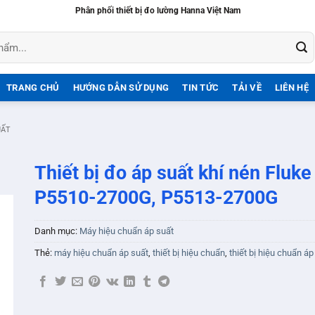
Phân phối thiết bị đo lường Hanna Việt Nam
TRANG CHỦ
HƯỚNG DẪN SỬ DỤNG
TIN TỨC
TẢI VỀ
LIÊN HỆ
UẤT
Thiết bị đo áp suất khí nén Fluke
P5510-2700G, P5513-2700G
Danh mục:
Máy hiệu chuẩn áp suất
Thẻ:
máy hiệu chuẩn áp suất
,
thiết bị hiệu chuẩn
,
thiết bị hiệu chuẩn áp