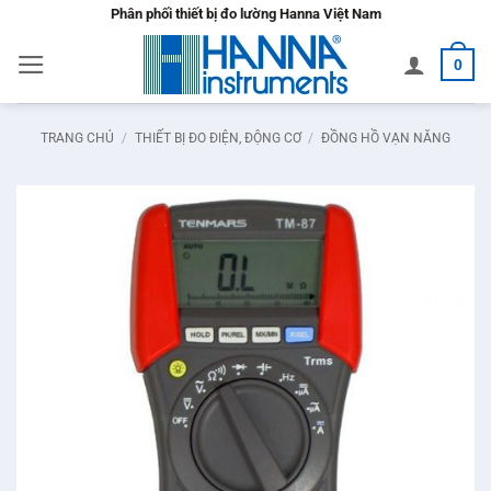
Bỏ
Phân phối thiết bị đo lường Hanna Việt Nam
qua
0
nội
dung
TRANG CHỦ
/
THIẾT BỊ ĐO ĐIỆN, ĐỘNG CƠ
/
ĐỒNG HỒ VẠN NĂNG