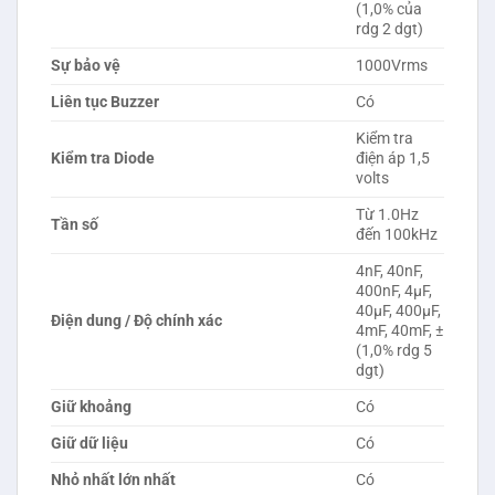
(1,0% của
rdg 2 dgt)
Sự bảo vệ
1000Vrms
Liên tục Buzzer
Có
Kiểm tra
Kiểm tra Diode
điện áp 1,5
volts
Từ 1.0Hz
Tần số
đến 100kHz
4nF, 40nF,
400nF, 4μF,
40μF, 400μF,
Điện dung / Độ chính xác
4mF, 40mF, ±
(1,0% rdg 5
dgt)
Giữ khoảng
Có
Giữ dữ liệu
Có
Nhỏ nhất lớn nhất
Có