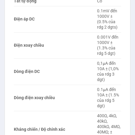
Tắt tự động
Có
0.1mV đến
1000V ±
Điện áp DC
(0.5% của
rdg 2 dgts)
0.001V đến
1000V ±
Điện xoay chiều
(1.3% của
rdg 5 dgt)
0,1μA đến
10A ± (1,0%
Dòng điện DC
của rdg 3
dgt)
0.1μA đến
10A ± (1.5%
Dòng điện xoay chiều
của rdg 5
dgt)
400Ω, 4kΩ,
40kΩ,
400kΩ, 4MΩ,
Kháng chiến / Độ chính xác
40MΩ; ±