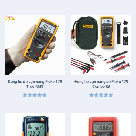
Được xếp
hạng
5
5
sao
Đồng hồ đo vạn năng Fluke 179
Đồng hồ vạn năng số Fluke 179
True RMS
Combo Kit
Được xếp
Được xếp
hạng
5
5
hạng
5
5
sao
sao