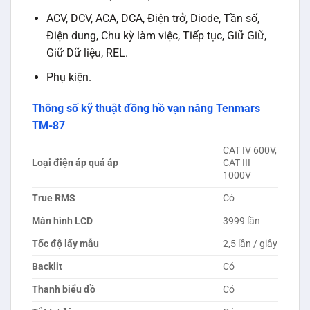
ACV, DCV, ACA, DCA, Điện trở, Diode, Tần số,
Điện dung, Chu kỳ làm việc, Tiếp tục, Giữ Giữ,
Giữ Dữ liệu, REL.
Phụ kiện.
Thông số kỹ thuật đồng hồ vạn năng Tenmars
TM-87
CAT IV 600V,
Loại điện áp quá áp
CAT III
1000V
True RMS
Có
Màn hình LCD
3999 lần
Tốc độ lấy mẫu
2,5 lần / giây
Backlit
Có
Thanh biểu đồ
Có