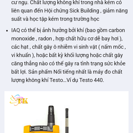
cư ngụ. Chất lượng không khí trong nhà kém có
liên quan đến Hội chứng Sick Building , giảm năng
suất và học tập kém trong trường học
IAQ có thể bị ảnh hưởng bởi khí (bao gồm carbon
monoxide , radon , hợp chất hữu cơ dễ bay hơi ),
các hạt , chất gây ô nhiễm vi sinh vật ( nấm mốc ,
vi khuẩn ), hoặc bất kỳ khối lượng hoặc chất gây
căng thẳng nào có thể gây ra tình trạng sức khỏe
bất lợi. Sản phẩm Nổi tiếng nhất là máy đo chất
lượng không khí Testo…Ví dụ Testo 440.