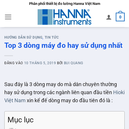
Bỏ
Phân phối thiết bị đo lường Hanna Việt Nam
qua
0
nội
dung
HƯỚNG DẪN SỬ DỤNG
,
TIN TỨC
Top 3 dòng máy đo hay sử dụng nhất
ĐĂNG VÀO
10 THÁNG 5, 2019
BỞI
BUI QUANG
Sau đây là 3 dòng may do mà dân chuyên thường
hay sử dụng trong các ngành liên quan đầu tiền
Hioki
Việt Nam
xin kể đế dòng may do đầu tiên đó là :
Mục lục