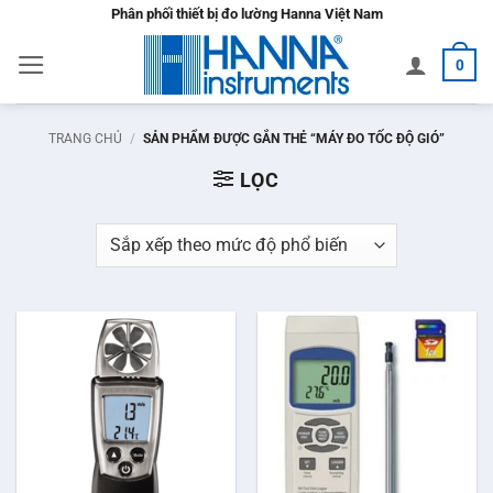
Bỏ
Phân phối thiết bị đo lường Hanna Việt Nam
qua
0
nội
dung
TRANG CHỦ
/
SẢN PHẨM ĐƯỢC GẮN THẺ “MÁY ĐO TỐC ĐỘ GIÓ”
LỌC