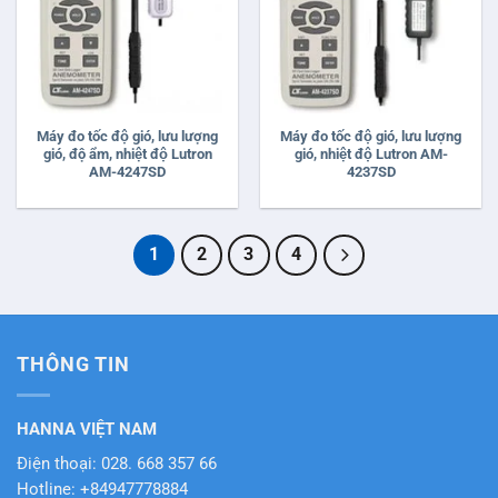
Máy đo tốc độ gió, lưu lượng
Máy đo tốc độ gió, lưu lượng
gió, độ ẩm, nhiệt độ Lutron
gió, nhiệt độ Lutron AM-
AM-4247SD
4237SD
1
2
3
4
THÔNG TIN
HANNA VIỆT NAM
Điện thoại: 028. 668 357 66
Hotline: +84947778884