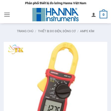
Bỏ
Phân phối thiết bị đo lường Hanna Việt Nam
qua
0
nội
dung
TRANG CHỦ
/
THIẾT BỊ ĐO ĐIỆN, ĐỘNG CƠ
/
AMPE KÌM