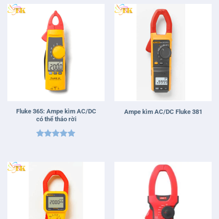
sao
sao
Fluke 365: Ampe kìm AC/DC
Ampe kìm AC/DC Fluke 381
có thể tháo rời
Được xếp
hạng
5
5
sao