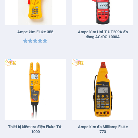
Ampe kìm Uni-T UT209A đo
Ampe kìm Fluke 355
dòng AC/DC 1000A
Được xếp
hạng
5
5
sao
Thiết bị kiểm tra điện Fluke T6-
Ampe kìm đo Milliamp Fluke
1000
773