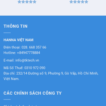
Được xếp
Được xếp
hạng
5
5
hạng
5
5
sao
sao
THÔNG TIN
HANNA VIỆT NAM
Điện thoại: 028. 668 357 66
Hotline: +84947778884
E-mail: info@tktech.vn
Mã Số Thuế: 0310 972 090
Địa chỉ: 232/14 Đường số 9, Phường 9, Gò Vấp, Hồ Chí Minh,
Việt Nam.
CÁC CHÍNH SÁCH CÔNG TY