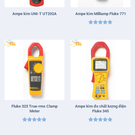
Ampe kìm UNI-T UT202A
Ampe kìm Milliamp Fluke 771
Được xếp
hạng
5
5
sao
Fluke 323 True-rms Clamp
Ampe kìm đo chất lượng điện
Meter
Fluke 345
Được xếp
Được xếp
hạng
5
5
hạng
5
5