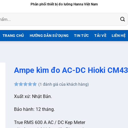
Phân phối thiết bị đo lường Hanna Việt Nam
TRANG CHỦ
HƯỚNG DẪN SỬ DỤNG
TIN TỨC
TẢI VỀ
LIÊN HỆ
Ampe kìm đo AC-DC Hioki CM4
(
1
đánh giá của khách hàng)
5
1
trên 5
dựa trên
Xuất xứ: Nhật Bản.
đánh giá
Bảo hành: 12 tháng.
True RMS 600 A AC / DC Kẹp Meter