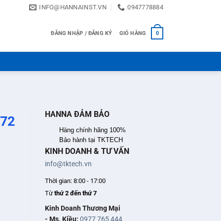
INFO@HANNAINST.VN
0947778884
ĐĂNG NHẬP / ĐĂNG KÝ
GIỎ HÀNG
0
HANNA ĐẢM BẢO
372
Hàng chính hãng 100%
Bảo hành tại TKTECH
KINH DOANH & TƯ VẤN
info@tktech.vn
Thời gian: 8:00 - 17:00
Từ
thứ 2 đến thứ 7
Kinh Doanh Thương Mại
- Ms. Kiều:
0977 765 444