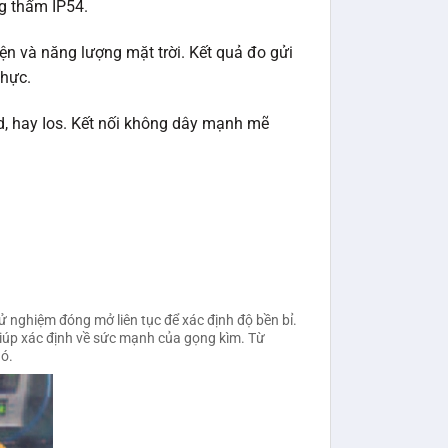
g thấm IP54.
iện và năng lượng mặt trời. Kết quả đo gửi
thực.
id, hay Ios. Kết nối không dây mạnh mẽ
 nghiệm đóng mở liên tục để xác định độ bền bỉ.
iúp xác định về sức mạnh của gọng kìm. Từ
nó.