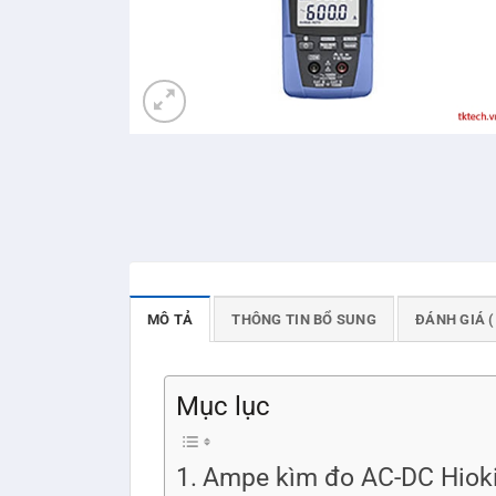
MÔ TẢ
THÔNG TIN BỔ SUNG
ĐÁNH GIÁ (
Mục lục
Ampe kìm đo AC-DC Hioki