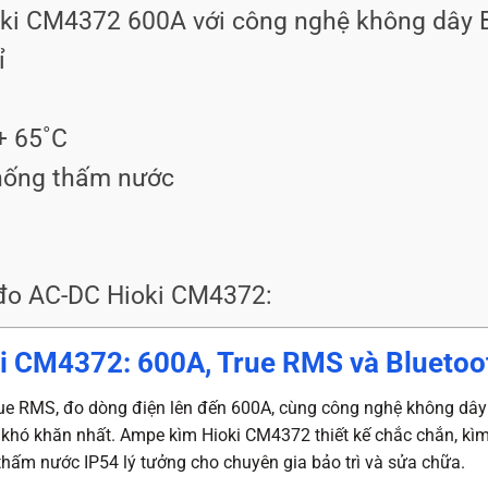
ki CM4372 600A với công nghệ không dây 
ỉ
+ 65˚C
chống thấm nước
đo AC-DC Hioki CM4372:
i CM4372: 600A, True RMS và Bluetoo
ue RMS, đo dòng điện lên đến 600A, cùng công nghệ không dây 
 khó khăn nhất. Ampe kìm Hioki CM4372 thiết kế chắc chắn, kì
ấm nước IP54 lý tưởng cho chuyên gia bảo trì và sửa chữa.