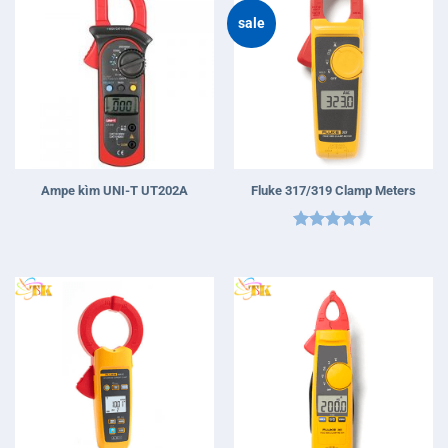
sale
Ampe kìm UNI-T UT202A
Fluke 317/319 Clamp Meters
Được xếp
hạng
5
5
sao