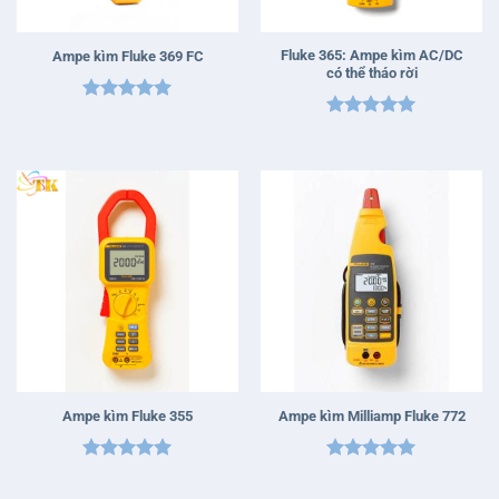
Fluke 365: Ampe kìm AC/DC
Ampe kìm Fluke 369 FC
có thể tháo rời
Được xếp
Được xếp
hạng
5
5
hạng
5
5
sao
sao
Ampe kìm Fluke 355
Ampe kìm Milliamp Fluke 772
Được xếp
Được xếp
hạng
5
5
hạng
5
5