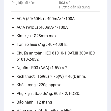
Phụ kiện đi kèm
R03 × 2
Hướng dẫn sử dụng
AC A (50/60Hz) : 400mA/4/100A
AC A (WIDE) :400mA/4/100A.
Kìm kẹp : Ø28mm max.
Tần số hiệu ứng : 40~400Hz.
Chuẩn an toàn : IEC 61010-1 CAT.III 300V IEC
61010-2-032.
Nguồn : R03 (AAA) (1.5V) × 2
Kích thước :169(L) × 75(W) × 40(D)mm.
Khối lượng : 220g approx.
Phụ kiện : Bao đựng, R03 × 2, HDSD.
Bảo hành : 12 tháng
Hãng sản xuất : Kyoritsu – Nhật