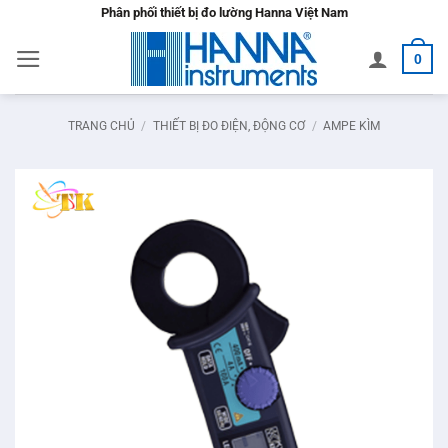
Bỏ
Phân phối thiết bị đo lường Hanna Việt Nam
qua
0
nội
dung
TRANG CHỦ
/
THIẾT BỊ ĐO ĐIỆN, ĐỘNG CƠ
/
AMPE KÌM