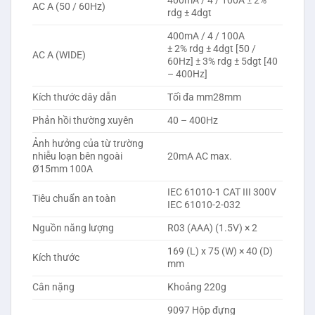
400mA / 4 / 100A ± 2%
AC A (50 / 60Hz)
rdg ± 4dgt
400mA / 4 / 100A
± 2% rdg ± 4dgt [50 /
AC A (WIDE)
60Hz] ± 3% rdg ± 5dgt [40
– 400Hz]
Kích thước dây dẫn
Tối đa mm28mm
Phản hồi thường xuyên
40 – 400Hz
Ảnh hưởng của từ trường
nhiễu loạn bên ngoài
20mA AC max.
Ø15mm 100A
IEC 61010-1 CAT III 300V
Tiêu chuẩn an toàn
IEC 61010-2-032
Nguồn năng lượng
R03 (AAA) (1.5V) × 2
169 (L) x 75 (W) × 40 (D)
Kích thước
mm
Cân nặng
Khoảng 220g
9097 Hộp đựng