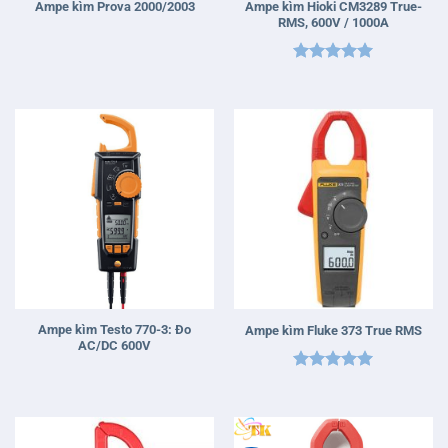
Ampe kìm Hioki CM3289 True-
Ampe kìm Prova 2000/2003
RMS, 600V / 1000A
Được xếp
hạng
5
5
sao
Ampe kìm Testo 770-3: Đo
Ampe kìm Fluke 373 True RMS
AC/DC 600V
Được xếp
hạng
5
5
sao