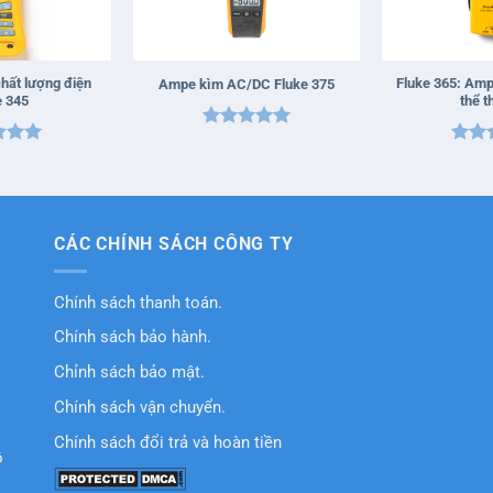
+
+
hất lượng điện
Fluke 365: Am
Ampe kìm AC/DC Fluke 375
e 345
thể t
Được xếp
xếp
Được
hạng
5
5
5
5
hạn
sao
sao
CÁC CHÍNH SÁCH CÔNG TY
Chính sách thanh toán.
Chính sách bảo hành.
Chỉnh sách bảo mật.
Chính sách vận chuyển.
Chính sách đổi trả và hoàn tiền
ồ