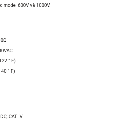
ác model 600V và 1000V.
400Ω
 30VAC
122 ° F)
140 ° F)
 DC, CAT IV