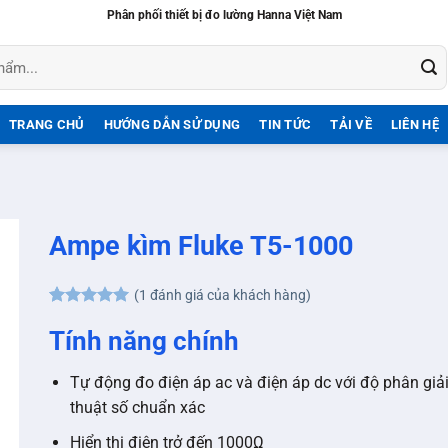
Phân phối thiết bị đo lường Hanna Việt Nam
TRANG CHỦ
HƯỚNG DẪN SỬ DỤNG
TIN TỨC
TẢI VỀ
LIÊN HỆ
Ampe kìm Fluke T5-1000
(
1
đánh giá của khách hàng)
5
1
trên 5
dựa trên
Tính năng chính
đánh giá
Tự động đo điện áp ac và điện áp dc với độ phân giải
thuật số chuẩn xác
Hiển thị điện trở đến 1000Ω