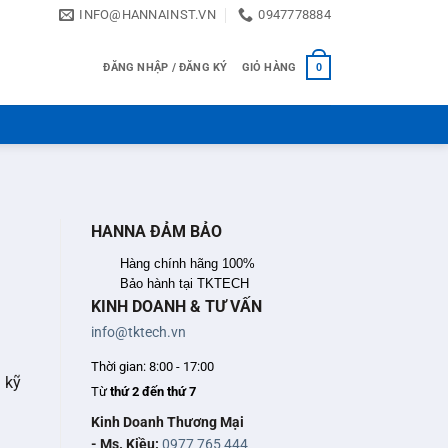
INFO@HANNAINST.VN
0947778884
ĐĂNG NHẬP / ĐĂNG KÝ
GIỎ HÀNG
0
HANNA ĐẢM BẢO
Hàng chính hãng 100%
Bảo hành tại TKTECH
KINH DOANH & TƯ VẤN
info@tktech.vn
Thời gian: 8:00 - 17:00
 kỹ
Từ
thứ 2 đến thứ 7
Kinh Doanh Thương Mại
- Ms. Kiều:
0977 765 444