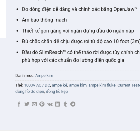
Đo dòng điện dễ dàng và chính xác bằng OpenJaw™
Âm báo thông mạch
Thiết kế gọn gàng với ngăn đựng đầu dò ngăn nắp
Đủ chắc chắn để chịu được rơi từ độ cao 10 foot (3m
Đầu dò SlimReach™ có thể tháo rời được tùy chỉnh c
phù hợp với các chuẩn đo lường điện quốc gia
Danh mục:
Ampe kìm
Thẻ:
1000V AC / DC
,
ampe kế
,
ampe kìm
,
ampe kìm fluke
,
Current Test
đồng hồ đo điện
,
đồng hồ kẹp