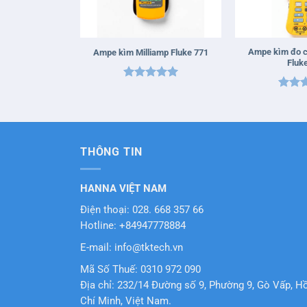
+
+
Ampe kìm đo c
Ampe kìm Milliamp Fluke 771
Fluk
Được xếp
Được 
hạng
5
5
hạng
sao
sao
THÔNG TIN
HANNA VIỆT NAM
Điện thoại: 028. 668 357 66
Hotline: +84947778884
E-mail: info@tktech.vn
Mã Số Thuế: 0310 972 090
Địa chỉ: 232/14 Đường số 9, Phường 9, Gò Vấp, H
Chí Minh, Việt Nam.