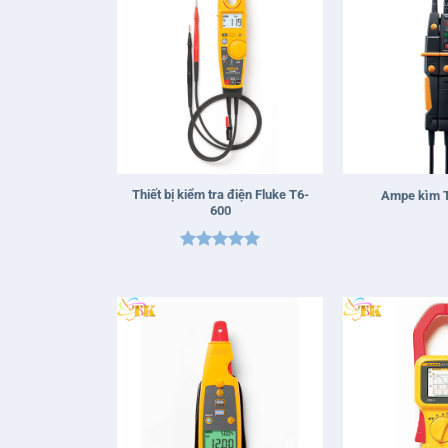
+
+
Thiết bị kiểm tra điện Fluke T6-
Ampe kìm T
600
Được xếp
hạng
5
5
sao