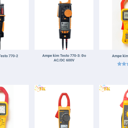
+
+
Ampe kìm Testo 770-3: Đo
esto 770-2
Ampe kìm
AC/DC 600V
Được
hạn
sao