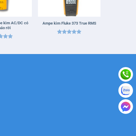
+
pe kìm AC/DC có
Ampe kìm Fluke 373 True RMS
háo rời
Được xếp
 xếp
hạng
5
5
g
5
5
sao