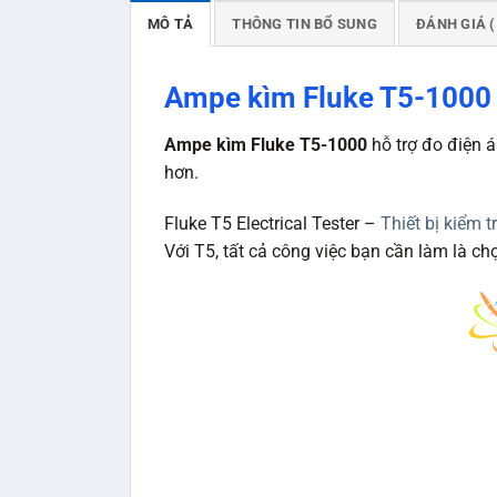
MÔ TẢ
THÔNG TIN BỔ SUNG
ĐÁNH GIÁ (
Ampe kìm Fluke T5-1000 h
Ampe kìm Fluke T5-1000
hỗ trợ đo điện á
hơn.
Fluke T5 Electrical Tester –
Thiết bị kiểm t
Với T5, tất cả công việc bạn cần làm là chọ