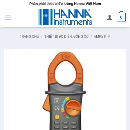
Bỏ
Phân phối thiết bị đo lường Hanna Việt Nam
qua
0
nội
dung
TRANG CHỦ
/
THIẾT BỊ ĐO ĐIỆN, ĐỘNG CƠ
/
AMPE KÌM