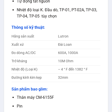
Tự động tắt nguồn
Nhiệt độ loại K. Đầu dò, TP-01, PT-02A, TP-03,
TP-04, TP-05 tùy chọn
Thông số kỹ thuật:
Hãng sản xuất
Lutron
Xuất xứ
Đài Loan
Đo dòng AC/DC
600A, 1000A
Trở kháng
10M Ohm
Nhiệt độ (Loại K)
– 4 ° F đến 1382 ° F
Đường kính kìm kẹp
32mm
Sản phẩm bao gồm:
Thân máy CM-6155F
Pin