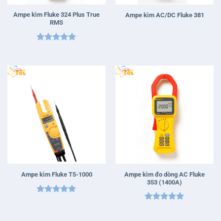
Ampe kìm Fluke 324 Plus True
Ampe kìm AC/DC Fluke 381
RMS
Được xếp
hạng
5
5
sao
Ampe kìm đo dòng AC Fluke
Ampe kìm Fluke T5-1000
353 (1400A)
Được xếp
Được xếp
hạng
5
5
hạng
5
5
sao