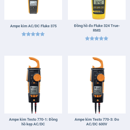
Đồng hồ đo Fluke 324 True-
Ampe kìm AC/DC Fluke 375
RMS
Được xếp
Được xếp
hạng
5
5
hạng
5
5
sao
sao
Ampe kìm Testo 770-1: Đồng
Ampe kìm Testo 770-3: Đo
hồ kẹp AC/DC
AC/DC 600V