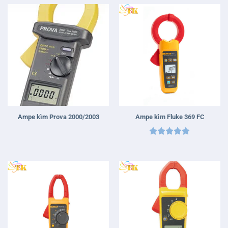
sao
Ampe kìm Prova 2000/2003
Ampe kìm Fluke 369 FC
Được xếp
hạng
5
5
sao