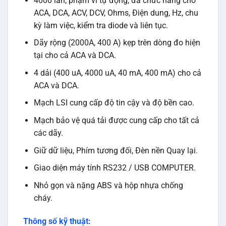
4000 lần, phạm vi tự động, đa chức năng cho
ACA, DCA, ACV, DCV, Ohms, Điện dung, Hz, chu
kỳ làm việc, kiểm tra diode và liên tục.
Dãy rộng (2000A, 400 A) kẹp trên dòng đo hiện
tại cho cả ACA và DCA.
4 dải (400 uA, 4000 uA, 40 mA, 400 mA) cho cả
ACA và DCA.
Mạch LSI cung cấp độ tin cậy và độ bền cao.
Mạch bảo vệ quá tải được cung cấp cho tất cả
các dãy.
Giữ dữ liệu, Phím tương đối, Đèn nền Quay lại.
Giao diện máy tính RS232 / USB COMPUTER.
Nhỏ gọn và nặng ABS và hộp nhựa chống
cháy.
Thông số kỹ thuật: