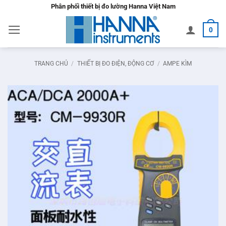
Bỏ
Phân phối thiết bị đo lường Hanna Việt Nam
qua
0
nội
dung
TRANG CHỦ
/
THIẾT BỊ ĐO ĐIỆN, ĐỘNG CƠ
/
AMPE KÌM