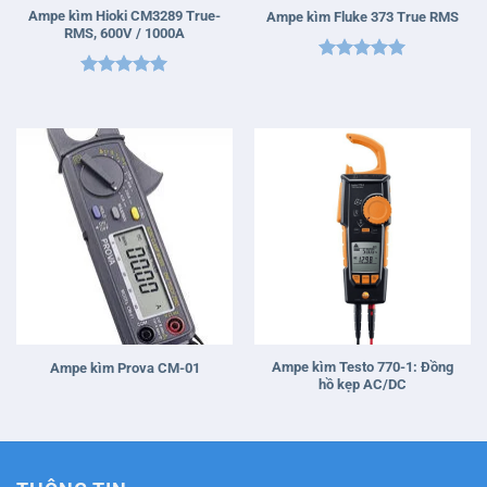
Ampe kìm Hioki CM3289 True-
Ampe kìm Fluke 373 True RMS
RMS, 600V / 1000A
Được xếp
Được xếp
hạng
5
5
hạng
5
5
sao
sao
Ampe kìm Testo 770-1: Đồng
Ampe kìm Prova CM-01
hồ kẹp AC/DC