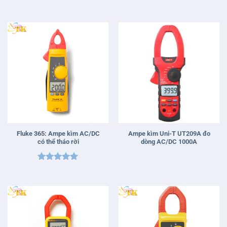
Được xếp
Được xếp
hạng
5
5
hạng
5
5
sao
sao
Fluke 365: Ampe kìm AC/DC
Ampe kìm Uni-T UT209A đo
có thể tháo rời
dòng AC/DC 1000A
Được xếp
hạng
5
5
sao