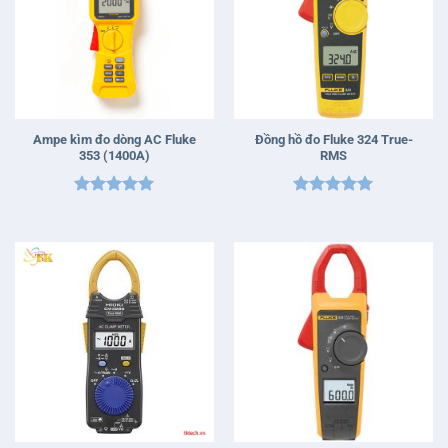
Ampe kìm đo dòng AC Fluke
Đồng hồ đo Fluke 324 True-
353 (1400A)
RMS
Được xếp
Được xếp
hạng
5
5
hạng
5
5
sao
sao