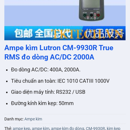
Ampe kìm Lutron CM-9930R True
RMS đo dòng AC/DC 2000A
Đo dòng AC/DC: 400A, 2000A.
Tiêu chuẩn an toàn: IEC 1010 CATIII 1000V
Giao diện máy tính: RS232 / USB
Đường kính kìm kẹp: 50mm
Danh mục:
Ampe kìm
Thẻ:
ampe kẹp
,
ampe kìm
,
ampe kìm đo dòng
,
CM-9930R
,
kìm kẹp