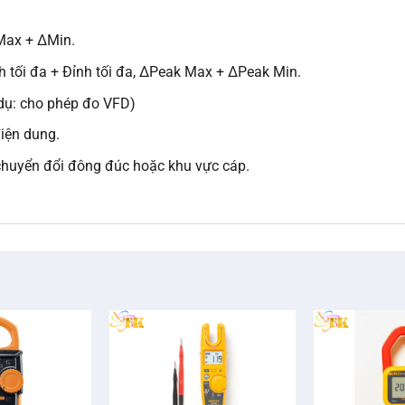
Max + ΔMin.
nh tối đa + Đỉnh tối đa, ΔPeak Max + ΔPeak Min.
 dụ: cho phép đo VFD)
điện dung.
 chuyển đổi đông đúc hoặc khu vực cáp.