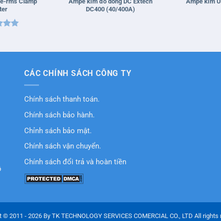
ue-rms Clamp
Ampe kìm đo dòng DC Extech
Ampe kìm U
ter
DC400 (40/400A)
xếp
5
5
CÁC CHÍNH SÁCH CÔNG TY
Chính sách thanh toán.
Chính sách bảo hành.
Chỉnh sách bảo mật.
Chính sách vận chuyển.
Chính sách đổi trả và hoàn tiền
ồ
t © 2011 - 2026 By TK TECHNOLOGY SERVICES COMERCIAL CO., LTD All rights 