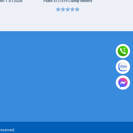
NI-T UT202A
Fluke 317/319 Clamp Meters
Được xếp
hạng
5
5
sao
reserved.