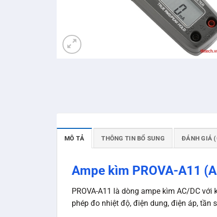
MÔ TẢ
THÔNG TIN BỔ SUNG
ĐÁNH GIÁ (
Ampe kìm PROVA-A11 (A
PROVA-A11 là dòng ampe kìm AC/DC với k
phép đo nhiệt độ, điện dung, điện áp, tần s