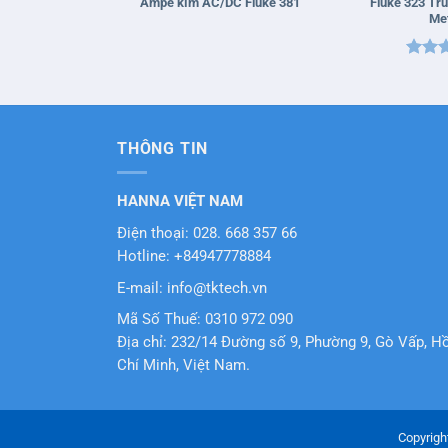
Fluke 323 Tr
Ampe kìm AC/DC Fluke 381
Me
Được 
hạng
sao
THÔNG TIN
HANNA VIỆT NAM
Điện thoại: 028. 668 357 66
Hotline: +84947778884
E-mail: info@tktech.vn
Mã Số Thuế: 0310 972 090
Địa chỉ: 232/14 Đường số 9, Phường 9, Gò Vấp, H
Chí Minh, Việt Nam.
Copyrigh