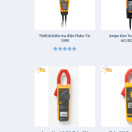
+
+
Thiết bị kiểm tra điện Fluke T6-
Ampe kìm Tes
1000
AC/DC
Được xếp
hạng
5
5
sao
+
+