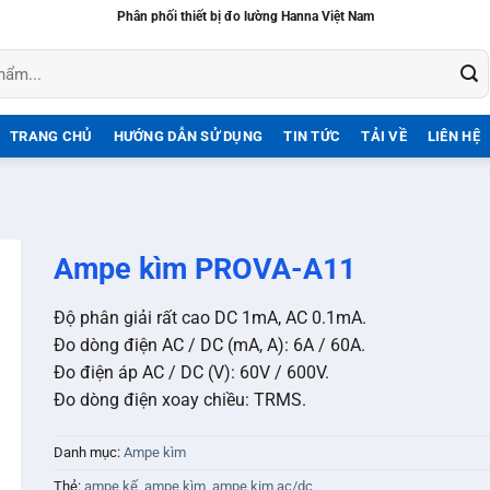
Phân phối thiết bị đo lường Hanna Việt Nam
TRANG CHỦ
HƯỚNG DẪN SỬ DỤNG
TIN TỨC
TẢI VỀ
LIÊN HỆ
Ampe kìm PROVA-A11
Độ phân giải rất cao DC 1mA, AC 0.1mA.
Đo dòng điện AC / DC (mA, A): 6A / 60A.
Đo điện áp AC / DC (V): 60V / 600V.
Đo dòng điện xoay chiều: TRMS.
Danh mục:
Ampe kìm
Thẻ:
ampe kế
,
ampe kìm
,
ampe kim ac/dc