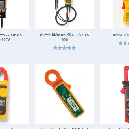
+
+
to 770-3: Đo
Thiết bị kiểm tra điện Fluke T6-
Ampe kìm
 600V
600
Được
Được xếp
hạn
hạng
5
5
sao
sao
+
+