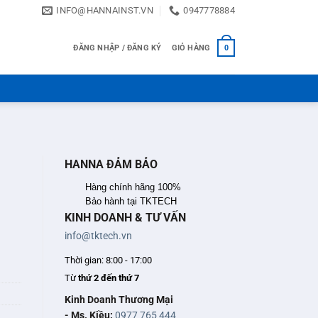
INFO@HANNAINST.VN
0947778884
ĐĂNG NHẬP / ĐĂNG KÝ
GIỎ HÀNG
0
HANNA ĐẢM BẢO
Hàng chính hãng 100%
Bảo hành tại TKTECH
KINH DOANH & TƯ VẤN
info@tktech.vn
Thời gian: 8:00 - 17:00
Từ
thứ 2 đến thứ 7
Kinh Doanh Thương Mại
- Ms. Kiều:
0977 765 444