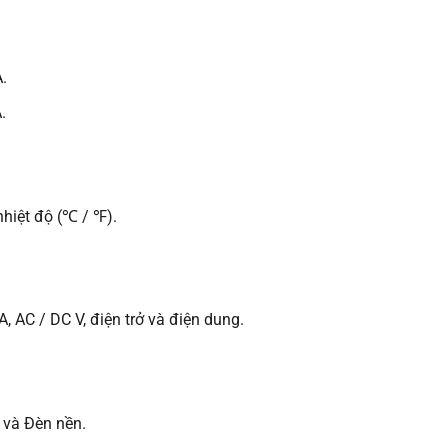
.
.
 nhiệt độ (℃ / ℉).
 AC / DC V, điện trở và điện dung.
 và Đèn nền.