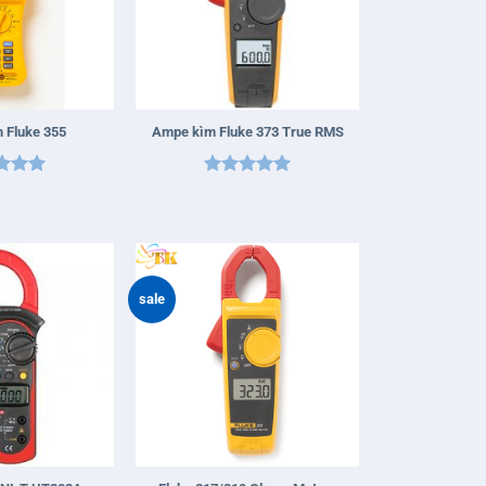
+
 Fluke 355
Ampe kìm Fluke 373 True RMS
 xếp
Được xếp
g
5
5
hạng
5
5
sao
sale
+