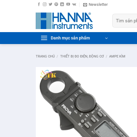
Bỏ
Newsletter
qua
Tìm
nội
kiếm:
dung
Danh mục sản phẩm
TRANG CHỦ
/
THIẾT BỊ ĐO ĐIỆN, ĐỘNG CƠ
/
AMPE KÌM