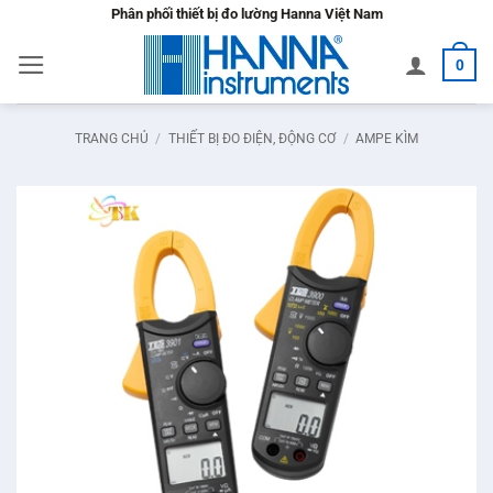
Bỏ
Phân phối thiết bị đo lường Hanna Việt Nam
qua
0
nội
dung
TRANG CHỦ
/
THIẾT BỊ ĐO ĐIỆN, ĐỘNG CƠ
/
AMPE KÌM