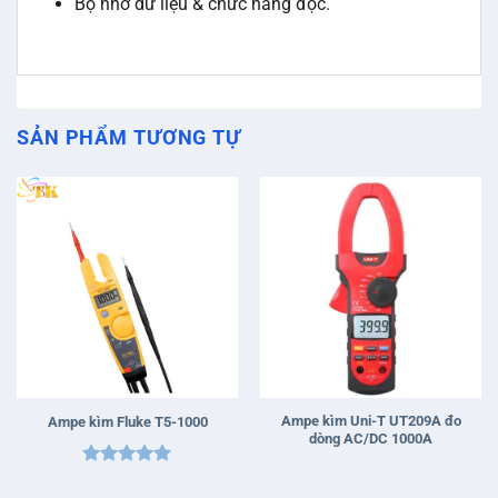
Bộ nhớ dữ liệu & chức năng đọc.
SẢN PHẨM TƯƠNG TỰ
Ampe kìm Uni-T UT209A đo
Ampe kìm Fluke T5-1000
dòng AC/DC 1000A
Được xếp
hạng
5
5