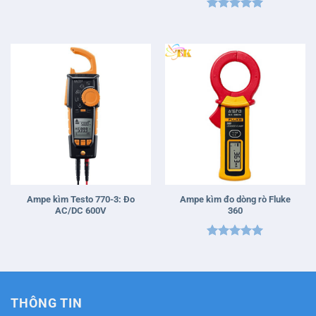
Được xếp
hạng
5
5
sao
Ampe kìm Testo 770-3: Đo
Ampe kìm đo dòng rò Fluke
AC/DC 600V
360
Được xếp
hạng
5
5
sao
THÔNG TIN