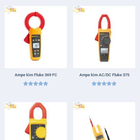
sao
Ampe kìm Fluke 369 FC
Ampe kìm AC/DC Fluke 375
Được xếp
Được xếp
hạng
5
5
hạng
5
5
sao
sao