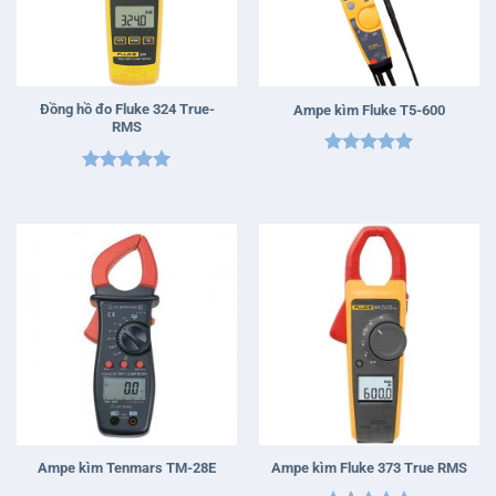
Đồng hồ đo Fluke 324 True-
Ampe kìm Fluke T5-600
RMS
Được xếp
Được xếp
hạng
5
5
hạng
5
5
sao
sao
Ampe kìm Tenmars TM-28E
Ampe kìm Fluke 373 True RMS