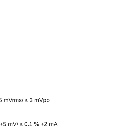
35 mVrms/ ≤ 3 mVpp
A
% +5 mV/ ≤ 0.1 % +2 mA