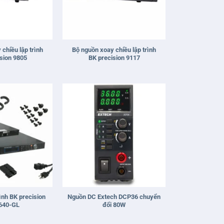
+
chiều lập trình
Bộ nguồn xoay chiều lập trình
sion 9805
BK precision 9117
+
ình BK precision
Nguồn DC Extech DCP36 chuyển
640-GL
đổi 80W