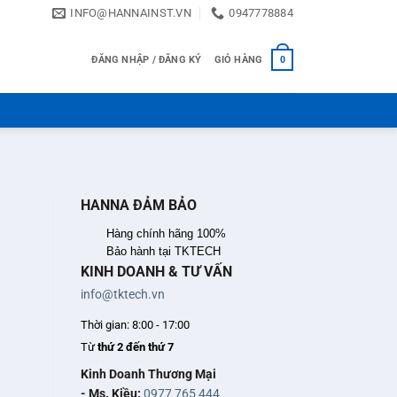
INFO@HANNAINST.VN
0947778884
ĐĂNG NHẬP / ĐĂNG KÝ
GIỎ HÀNG
0
HANNA ĐẢM BẢO
Hàng chính hãng 100%
Bảo hành tại TKTECH
KINH DOANH & TƯ VẤN
info@tktech.vn
Thời gian: 8:00 - 17:00
Từ
thứ 2 đến thứ 7
Kinh Doanh Thương Mại
- Ms. Kiều:
0977 765 444