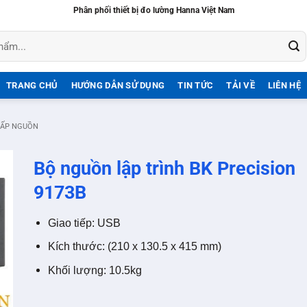
Phân phối thiết bị đo lường Hanna Việt Nam
TRANG CHỦ
HƯỚNG DẪN SỬ DỤNG
TIN TỨC
TẢI VỀ
LIÊN HỆ
CẤP NGUỒN
Bộ nguồn lập trình BK Precision
9173B
Giao tiếp: USB
Kích thước: (210 x 130.5 x 415 mm)
Khối lượng: 10.5kg