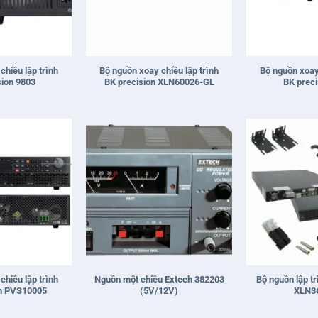
+
+
chiều lập trình
Bộ nguồn xoay chiều lập trình
Bộ nguồn xoay 
sion 9803
BK precision XLN60026-GL
BK preci
+
+
chiều lập trình
Nguồn một chiều Extech 382203
Bộ nguồn lập tr
on PVS10005
(5V/12V)
XLN3