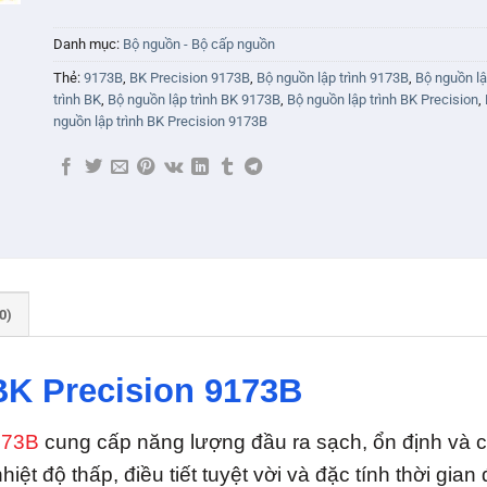
Danh mục:
Bộ nguồn - Bộ cấp nguồn
Thẻ:
9173B
,
BK Precision 9173B
,
Bộ nguồn lập trình 9173B
,
Bộ nguồn l
trình BK
,
Bộ nguồn lập trình BK 9173B
,
Bộ nguồn lập trình BK Precision
,
nguồn lập trình BK Precision 9173B
0)
BK Precision 9173B
173B
cung cấp năng lượng đầu ra sạch, ổn định và c
hiệt độ thấp, điều tiết tuyệt vời và đặc tính thời g