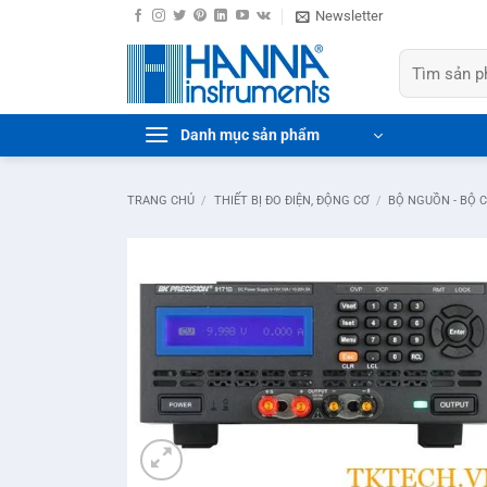
Bỏ
Newsletter
qua
Tìm
nội
kiếm:
dung
Danh mục sản phẩm
TRANG CHỦ
/
THIẾT BỊ ĐO ĐIỆN, ĐỘNG CƠ
/
BỘ NGUỒN - BỘ 