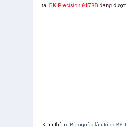
tại
BK Precision 9173B
đang được p
Xem thêm:
Bộ nguồn lập trình BK 