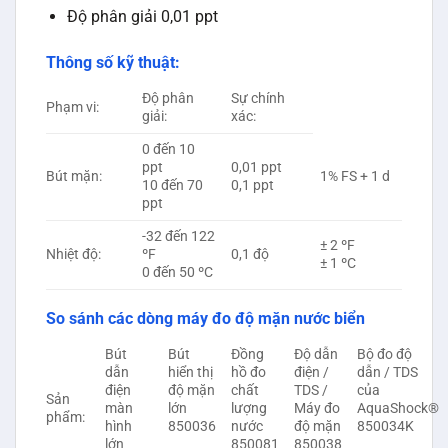
Độ phân giải 0,01 ppt
Thông số kỹ thuật:
Độ phân
Sự chính
Phạm vi:
giải:
xác:
0 đến 10
ppt
0,01 ppt
Bút mặn:
1% FS + 1 d
10 đến 70
0,1 ppt
ppt
-32 đến 122
± 2 ºF
Nhiệt độ:
ºF
0,1 độ
± 1 ºC
0 đến 50 ºC
So sánh các dòng máy đo độ mặn nước biển
Bút
Bút
Đồng
Độ dẫn
Bộ đo độ
dẫn
hiển thị
hồ đo
điện /
dẫn / TDS
điện
độ mặn
chất
TDS /
của
Sản
màn
lớn
lượng
Máy đo
AquaShock®
phẩm:
hình
850036
nước
độ mặn
850034K
lớn
850081
850038