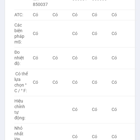
850037
ATC:
Có
Có
Có
Có
Có
Các
biện
Có
Có
Có
Có
pháp
mS:
Đo
nhiệt
Có
Có
Có
Có
Có
độ:
Có thể
lựa
Có
Có
Có
Có
Có
chọn °
C / ° F:
Hiệu
chỉnh
Có
Có
Có
tự
động:
Nhỏ
nhất
Có
Có
Có
lớn