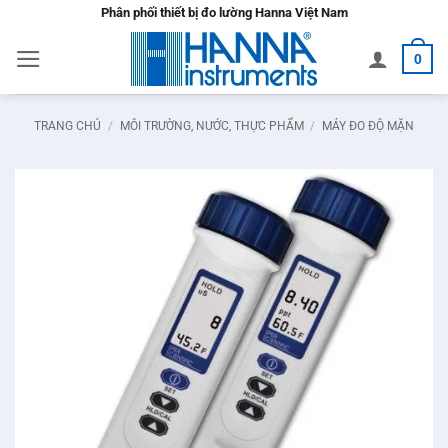
Bỏ
Phân phối thiết bị đo lường Hanna Việt Nam
qua
0
nội
dung
TRANG CHỦ
/
MÔI TRƯỜNG, NƯỚC, THỰC PHẨM
/
MÁY ĐO ĐỘ MẶN