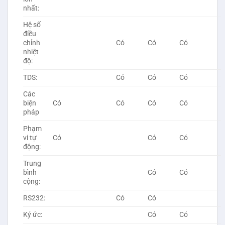
nhất:
Hệ số
điều
chỉnh
Có
Có
Có
nhiệt
độ:
TDS:
Có
Có
Có
Các
biện
Có
Có
Có
Có
pháp
Phạm
vi tự
Có
Có
Có
động:
Trung
bình
Có
Có
cộng:
RS232:
Có
Có
Ký ức:
Có
Có