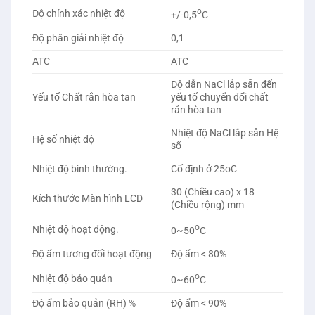
o
Độ chính xác nhiệt độ
+/-0,5
C
Độ phân giải nhiệt độ
0,1
ATC
ATC
Độ dẫn NaCl lắp sẵn đến
Yếu tố Chất rắn hòa tan
yếu tố chuyển đổi chất
rắn hòa tan
Nhiệt độ NaCl lắp sẵn Hệ
Hệ số nhiệt độ
số
Nhiệt độ bình thường.
Cố định ở 25oC
30 (Chiều cao) x 18
Kích thước Màn hình LCD
(Chiều rộng) mm
o
Nhiệt độ hoạt động.
0~50
C
Độ ẩm tương đối hoạt động
Độ ẩm < 80%
o
Nhiệt độ bảo quản
0~60
C
Độ ẩm bảo quản (RH) %
Độ ẩm < 90%