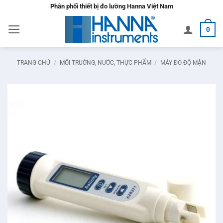
Bỏ
Phân phối thiết bị đo lường Hanna Việt Nam
qua
0
nội
dung
TRANG CHỦ
/
MÔI TRƯỜNG, NƯỚC, THỰC PHẨM
/
MÁY ĐO ĐỘ MẶN