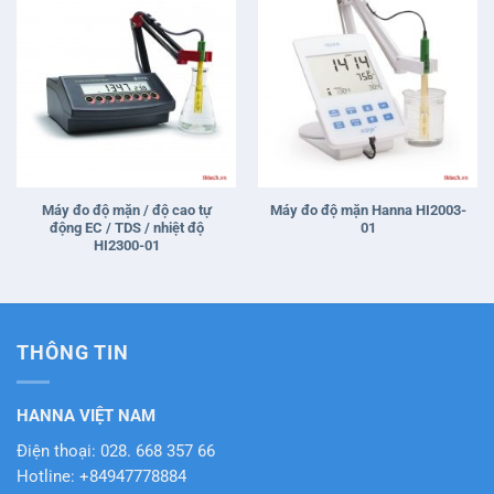
Máy đo độ mặn / độ cao tự
Máy đo độ mặn Hanna HI2003-
động EC / TDS / nhiệt độ
01
HI2300-01
THÔNG TIN
HANNA VIỆT NAM
Điện thoại: 028. 668 357 66
Hotline: +84947778884