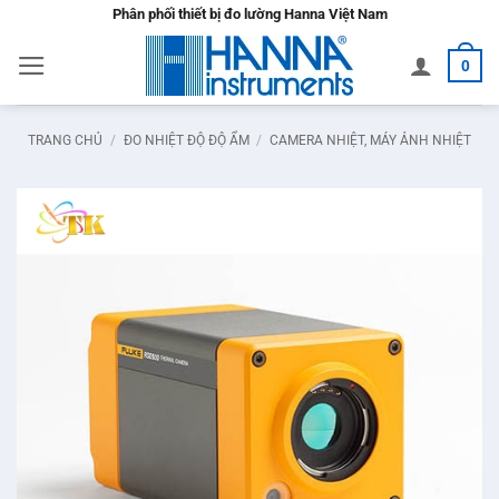
Bỏ
Phân phối thiết bị đo lường Hanna Việt Nam
qua
0
nội
dung
TRANG CHỦ
/
ĐO NHIỆT ĐỘ ĐỘ ẨM
/
CAMERA NHIỆT, MÁY ẢNH NHIỆT