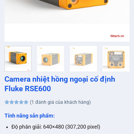
Camera nhiệt hồng ngoại cố định
Fluke RSE600
(
1
đánh giá của khách hàng)
5
1
trên 5
dựa trên
Tính năng sản phẩm:
đánh giá
Độ phân giải: 640×480 (307,200 pixel)