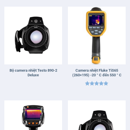
hạng
5
5
sao
sao
Bộ camera nhiệt Testo 890-2
Camera nhiệt Fluke TiS65
Deluxe
(260×195) -20 ° C đến 550 ° C
Được xếp
hạng
5
5
sao