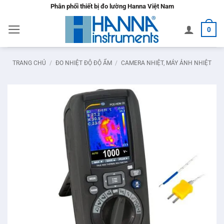
Bỏ
Phân phối thiết bị đo lường Hanna Việt Nam
qua
0
nội
dung
TRANG CHỦ
/
ĐO NHIỆT ĐỘ ĐỘ ẨM
/
CAMERA NHIỆT, MÁY ẢNH NHIỆT