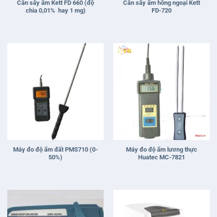
Cân sấy ẩm Kett FD 660 (độ
Cân sấy ẩm hồng ngoại Kett
chia 0,01% hay 1 mg)
FD-720
Máy đo độ ẩm đất PMS710 (0-
Máy đo độ ẩm lương thực
50%)
Huatec MC-7821