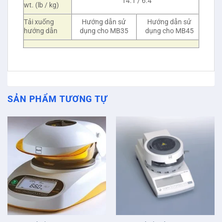
14.1 / 6.4
wt. (lb / kg)
Tải xuống
Hướng dẫn sử
Hướng dẫn sử
hướng dẫn
dụng cho MB35
dụng cho MB45
SẢN PHẨM TƯƠNG TỰ