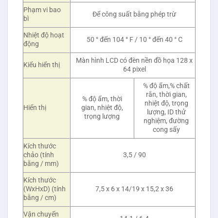
Phạm vi bao
Để công suất bằng phép trừ
bì
Nhiệt độ hoạt
50 ° đến 104 ° F / 10 ° đến 40 ° C
động
Màn hình LCD có đèn nền đồ họa 128 x
Kiểu hiển thị
64 pixel
% độ ẩm,% chất
rắn, thời gian,
% độ ẩm, thời
nhiệt độ, trọng
Hiển thị
gian, nhiệt độ,
lượng, ID thử
trọng lượng
nghiệm, đường
cong sấy
Kích thước
chảo (tính
3,5 / 90
bằng / mm)
Kích thước
(WxHxD) (tính
7,5 x 6 x 14/19 x 15,2 x 36
bằng / cm)
Vận chuyển