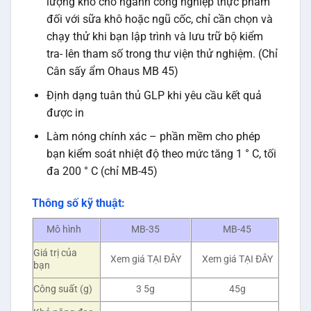
lượng khô cho ngành công nghiệp thực phẩm
đối với sữa khô hoặc ngũ cốc, chỉ cần chọn và
chạy thử khi bạn lập trình và lưu trữ bộ kiểm
tra- lên tham số trong thư viện thử nghiệm. (Chỉ
Cân sấy ẩm Ohaus MB 45)
Định dạng tuân thủ GLP khi yêu cầu kết quả
được in
Làm nóng chính xác – phần mềm cho phép
bạn kiểm soát nhiệt độ theo mức tăng 1 ° C, tối
đa 200 ° C (chỉ MB-45)
Thông số kỹ thuật:
Mô hình
MB-35
MB-45
Giá trị của
Xem giá TẠI ĐÂY
Xem giá TẠI ĐÂY
bạn
Công suất (g)
3 5g
45g