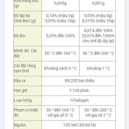
Khả năng đọc
0,005g
0,001g
(g)
Độ lặp lại
0,18% (mẫu 3g)
0,05% (mẫu 3g)
(Std dev) (g)
0,05% (mẫu 10g)
0,015% (mẫu 10g)
0,01% đến 100%
Độ ẩm
0,05% đến 100%
(0,01% đến 1000%
cho chế độ lấy lại)
Nhiệt độ. Cài
50 ° C đến 160 ° C
50 ° C đến 200 ° C
đặt
Cài đặt tăng
Khoảng cách 5 ° C
Khoảng 1 ° C
tạm thời
Đầu ra
RS-232 hai chiều
Hẹn giờ
1-120 phút.
Loại nóng
H halogen
Phạm vi nhiệt
50 ° đến 104 ° C
50 ° đến 200 ° C
độ
với gia số 5 ° C
với gia số 1 ° C
Nguồn
120 VAC 50/60 Hz