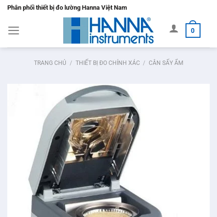
Bỏ
Phân phối thiết bị đo lường Hanna Việt Nam
qua
0
nội
dung
TRANG CHỦ
/
THIẾT BỊ ĐO CHÍNH XÁC
/
CÂN SẤY ẨM