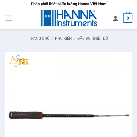
Bỏ
Phân phối thiết bị đo lường Hanna Việt Nam
qua
0
nội
dung
TRANG CHỦ
/
PHỤ KIỆN
/
ĐẦU ĐO NHIỆT ĐỘ