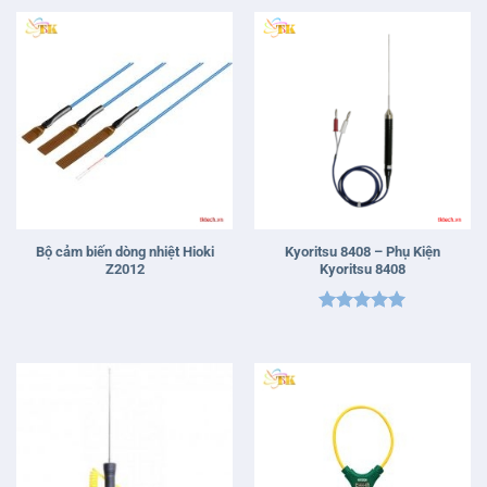
Bộ cảm biến dòng nhiệt Hioki
Kyoritsu 8408 – Phụ Kiện
Z2012
Kyoritsu 8408
Được xếp
hạng
5
5
sao