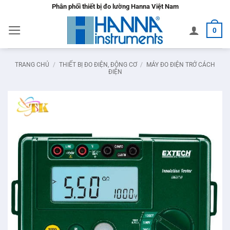
Bỏ
Phân phối thiết bị đo lường Hanna Việt Nam
qua
0
nội
dung
TRANG CHỦ
/
THIẾT BỊ ĐO ĐIỆN, ĐỘNG CƠ
/
MÁY ĐO ĐIỆN TRỞ CÁCH
ĐIỆN