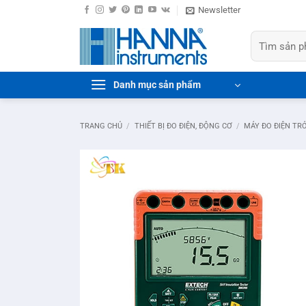
Bỏ
Newsletter
qua
Tìm
nội
kiếm:
dung
Danh mục sản phẩm
TRANG CHỦ
/
THIẾT BỊ ĐO ĐIỆN, ĐỘNG CƠ
/
MÁY ĐO ĐIỆN TR