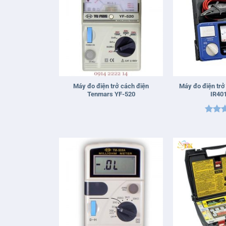
+
+
Máy đo điện trở cách điện
Máy đo điện trở
Tenmars YF-520
IR40
Được 
hạng
sao