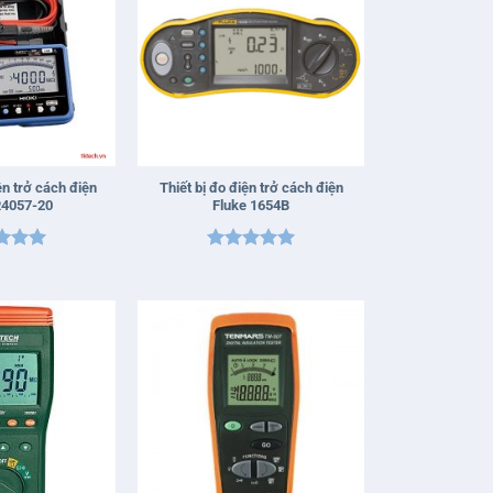
+
n trở cách điện
Thiết bị đo điện trở cách điện
R4057-20
Fluke 1654B
 xếp
Được xếp
g
5
5
hạng
5
5
sao