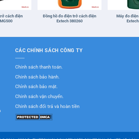
+
+
trở cách điện
Đồng hồ đo điện trở cách điện
Máy đo điện 
 MG500
Extech 380260
Extech
CÁC CHÍNH SÁCH CÔNG TY
Chính sách thanh toán.
Chính sách bảo hành.
Chỉnh sách bảo mật.
Chính sách vận chuyển.
Chính sách đổi trả và hoàn tiền
ồ