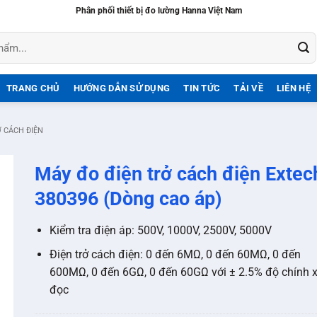
Phân phối thiết bị đo lường Hanna Việt Nam
TRANG CHỦ
HƯỚNG DẪN SỬ DỤNG
TIN TỨC
TẢI VỀ
LIÊN HỆ
Ở CÁCH ĐIỆN
Máy đo điện trở cách điện Extec
380396 (Dòng cao áp)
Kiểm tra điện áp: 500V, 1000V, 2500V, 5000V
Điện trở cách điện: 0 đến 6MΩ, 0 đến 60MΩ, 0 đến
600MΩ, 0 đến 6GΩ, 0 đến 60GΩ với ± 2.5% độ chính 
đọc