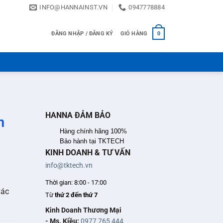
INFO@HANNAINST.VN
0947778884
ĐĂNG NHẬP / ĐĂNG KÝ
GIỎ HÀNG
0
HANNA ĐẢM BẢO
h
Hàng chính hãng 100%
Bảo hành tại TKTECH
KINH DOANH & TƯ VẤN
info@tktech.vn
Thời gian: 8:00 - 17:00
xác
Từ
thứ 2 đến thứ 7
Kinh Doanh Thương Mại
- Ms. Kiều:
0977 765 444