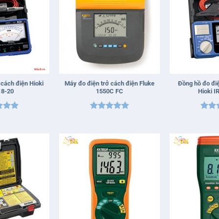
+
+
 cách điện Hioki
Máy đo điện trở cách điện Fluke
Đồng hồ đo điệ
18-20
1550C FC
Hioki I
xếp
Được xếp
Được
5
5
hạng
5
5
hạn
sao
sao