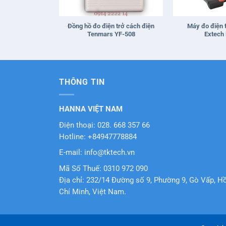
+
+
Đồng hồ đo điện trở cách điện
Máy đo điện 
Tenmars YF-508
Extech
THÔNG TIN
HANNA VIỆT NAM
Điện thoại: 028. 668 357 66
Hotline: +84947778884
E-mail: info@tktech.vn
Mã Số Thuế: 0310 972 090
Địa chỉ: 232/14 Đường số 9, Phường 9, Gò Vấp, H
Chí Minh, Việt Nam.