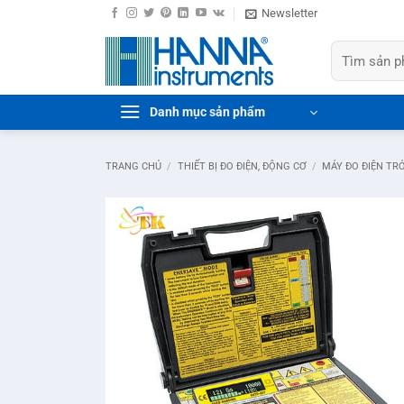
Bỏ
Newsletter
qua
Tìm
nội
kiếm:
dung
Danh mục sản phẩm
TRANG CHỦ
/
THIẾT BỊ ĐO ĐIỆN, ĐỘNG CƠ
/
MÁY ĐO ĐIỆN TR