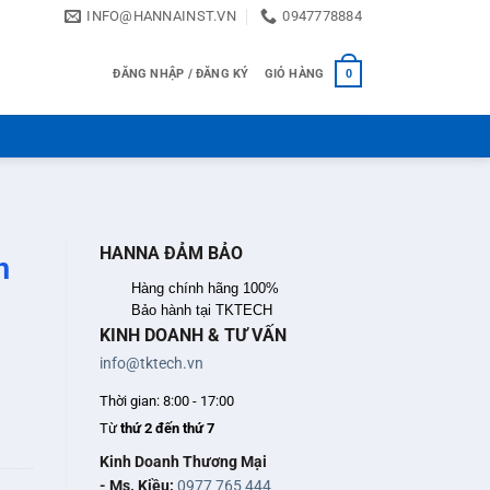
INFO@HANNAINST.VN
0947778884
ĐĂNG NHẬP / ĐĂNG KÝ
GIỎ HÀNG
0
HANNA ĐẢM BẢO
h
Hàng chính hãng 100%
Bảo hành tại TKTECH
KINH DOANH & TƯ VẤN
info@tktech.vn
Thời gian: 8:00 - 17:00
Từ
thứ 2 đến thứ 7
Kinh Doanh Thương Mại
- Ms. Kiều:
0977 765 444