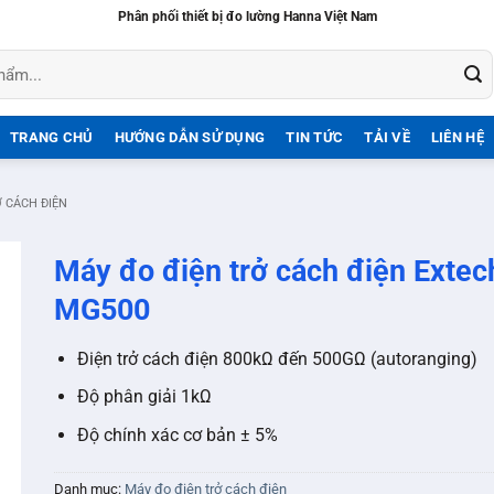
Phân phối thiết bị đo lường Hanna Việt Nam
TRANG CHỦ
HƯỚNG DẪN SỬ DỤNG
TIN TỨC
TẢI VỀ
LIÊN HỆ
Ở CÁCH ĐIỆN
Máy đo điện trở cách điện Extec
MG500
Điện trở cách điện 800kΩ đến 500GΩ (autoranging)
Độ phân giải 1kΩ
Độ chính xác cơ bản ± 5%
Danh mục:
Máy đo điện trở cách điện