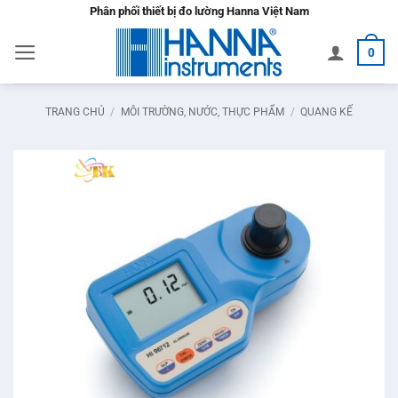
Bỏ
Phân phối thiết bị đo lường Hanna Việt Nam
qua
0
nội
dung
TRANG CHỦ
/
MÔI TRƯỜNG, NƯỚC, THỰC PHẨM
/
QUANG KẾ