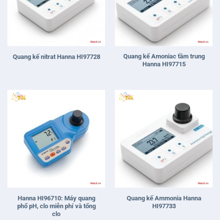
Quang kế Amoniac tầm trung
Quang kế nitrat Hanna HI97728
Hanna HI97715
Hanna HI96710: Máy quang
Quang kế Ammonia Hanna
phổ pH, clo miễn phí và tổng
HI97733
clo