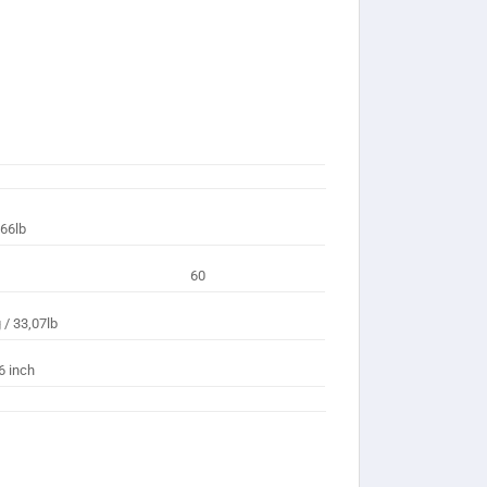
,66lb
60
 / 33,07lb
6 inch