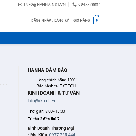
INFO@HANNAINST.VN
0947778884
ĐĂNG NHẬP / ĐĂNG KÝ
GIỎ HÀNG
0
HANNA ĐẢM BẢO
Hàng chính hãng 100%
Bảo hành tại TKTECH
KINH DOANH & TƯ VẤN
info@tktech.vn
Thời gian: 8:00 - 17:00
Từ
thứ 2 đến thứ 7
Kinh Doanh Thương Mại
- Ms. Kiều:
0977 765 444