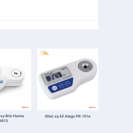
+
xạ Brix Hanna
Khúc xạ kế Atago PR-101α
6813