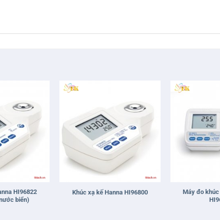
+
+
anna HI96822
Máy đo khúc 
Khúc xạ kế Hanna HI96800
 nước biển)
HI9