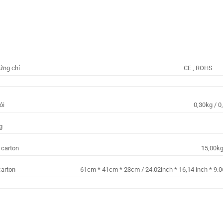
ứng chỉ
CE , ROHS
ói
0,30kg / 0
g
 carton
15,00kg
carton
61cm * 41cm * 23cm / 24.02inch * 16,14 inch * 9.0