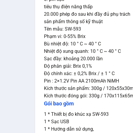
tiêu thụ điện năng thấp
20.000 phép đo sau khi đầy đủ phụ trách
sản phẩm thông số kỹ thuật
Tên mẫu: SW-593
Phạm vi: 0-55% Brix
Bù nhiệt độ: 10 ° C ~ 40 ° C
Nhiệt độ xung quanh: 10 ° C ~ 40 ° C
Sạc đầy: khoảng 20.000 lần
Độ phân giải: Brix 0,1%
Độ chính xác: ± 0,2% Brix / ± 1 ° C
Pin : 2×1.2V Pin AA 2100mAh NiMH
Kích thước sản phẩm: 300g / 120x55x3
Kích thước đóng gói: 330g / 170x115x6
Gói bao gồm
1 * Thiết bị đo khúc xạ SW-593
1 * Sạc USB
1 * Hướng dẫn sử dụng,