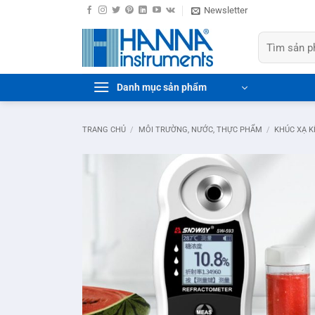
Bỏ
Newsletter
qua
Tìm
nội
kiếm:
dung
Danh mục sản phẩm
TRANG CHỦ
/
MÔI TRƯỜNG, NƯỚC, THỰC PHẨM
/
KHÚC XẠ K