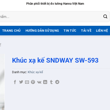
Phân phối thiết bị đo lường Hanna Việt Nam
TRANG CHỦ
HƯỚNG DẪN SỬ DỤNG
TIN TỨC
TẢI VỀ
LIÊN HỆ
Ế
Khúc xạ kế SNDWAY SW-593
Danh mục:
Khúc xạ kế