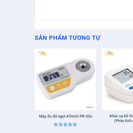
SẢN PHẨM TƯƠNG TỰ
+
+
Khúc xạ kế H
Máy đo độ ngọt ATAGO PR-32α
(Phân tích
Được xếp