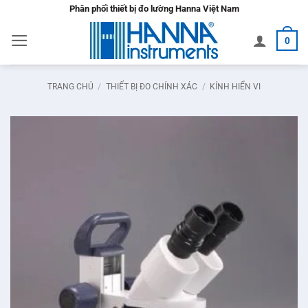
Bỏ
Phân phối thiết bị đo lường Hanna Việt Nam
qua
0
nội
dung
TRANG CHỦ
/
THIẾT BỊ ĐO CHÍNH XÁC
/
KÍNH HIỂN VI