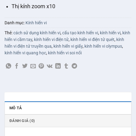
Thị kính zoom x10
Danh mục:
Kính hiển vi
Thẻ:
cách sử dụng kính hiển vi
,
cấu tạo kính hiển vi
,
kính hiển vi
,
kính
hiển vi cầm tay
,
kính hiển vi điện tử
,
kính hiển vi điện tử quét
,
kính
hiển vi điện tử truyền qua
,
kính hiển vi giấy
,
kính hiển vi olympus
,
kính hiển vi quang học
,
kính hiển vi soi nổi
MÔ TẢ
ĐÁNH GIÁ (0)