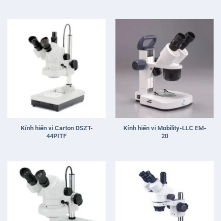
Kính hiển vi Carton DSZT-
Kính hiển vi Mobility-LLC EM-
44PITF
20