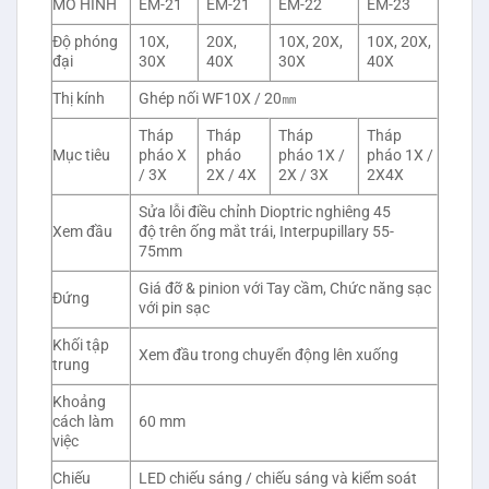
MÔ HÌNH
EM-21
EM-21
EM-22
EM-23
Độ phóng
10X,
20X,
10X, 20X,
10X, 20X,
đại
30X
40X
30X
40X
Thị kính
Ghép nối WF10X / 20㎜
Tháp
Tháp
Tháp
Tháp
Mục tiêu
pháo X
pháo
pháo 1X /
pháo 1X /
/ 3X
2X / 4X
2X / 3X
2X4X
Sửa lỗi điều chỉnh Dioptric nghiêng 45
Xem đầu
độ trên ống mắt trái, Interpupillary 55-
75mm
Giá đỡ & pinion với Tay cầm, Chức năng sạc
Đứng
với pin sạc
Khối tập
Xem đầu trong chuyển động lên xuống
trung
Khoảng
cách làm
60 mm
việc
Chiếu
LED chiếu sáng / chiếu sáng và kiểm soát