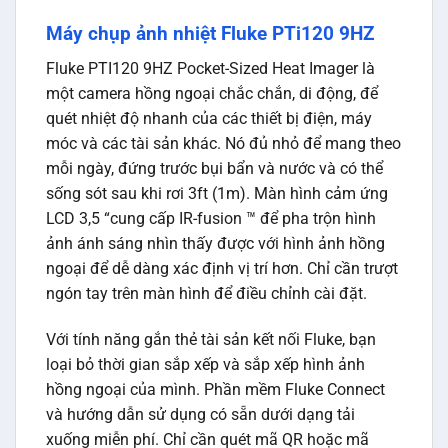
Máy chụp ảnh nhiệt Fluke PTi120 9HZ
Fluke PTI120 9HZ Pocket-Sized Heat Imager là
một camera hồng ngoại chắc chắn, di động, để
quét nhiệt độ nhanh của các thiết bị điện, máy
móc và các tài sản khác. Nó đủ nhỏ để mang theo
mỗi ngày, đứng trước bụi bẩn và nước và có thể
sống sót sau khi rơi 3ft (1m). Màn hình cảm ứng
LCD 3,5 “cung cấp IR-fusion ™ để pha trộn hình
ảnh ánh sáng nhìn thấy được với hình ảnh hồng
ngoại để dễ dàng xác định vị trí hơn. Chỉ cần trượt
ngón tay trên màn hình để điều chỉnh cài đặt.
Với tính năng gắn thẻ tài sản kết nối Fluke, bạn
loại bỏ thời gian sắp xếp và sắp xếp hình ảnh
hồng ngoại của mình. Phần mềm Fluke Connect
và hướng dẫn sử dụng có sẵn dưới dạng tải
xuống miễn phí. Chỉ cần quét mã QR hoặc mã