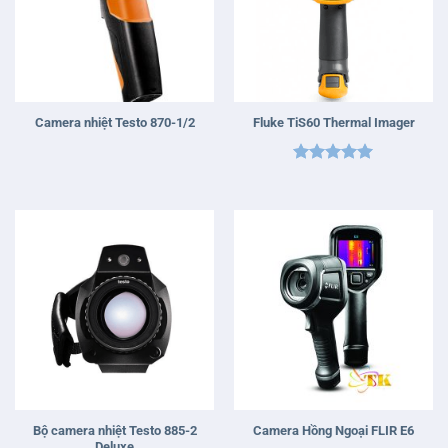
Camera nhiệt Testo 870-1/2
Fluke TiS60 Thermal Imager
Được xếp
hạng
5
5
sao
Bộ camera nhiệt Testo 885-2
Camera Hồng Ngoại FLIR E6
Deluxe