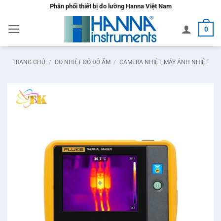
Bỏ
Phân phối thiết bị đo lường Hanna Việt Nam
qua
0
nội
dung
TRANG CHỦ
/
ĐO NHIỆT ĐỘ ĐỘ ẨM
/
CAMERA NHIỆT, MÁY ẢNH NHIỆT