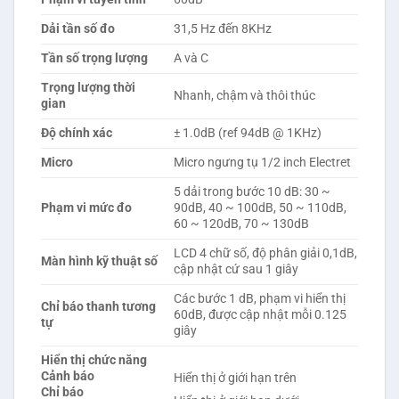
Dải tần số đo
31,5 Hz đến 8KHz
Tần số trọng lượng
A và C
Trọng lượng thời
Nhanh, chậm và thôi thúc
gian
Độ chính xác
± 1.0dB (ref 94dB @ 1KHz)
Micro
Micro ngưng tụ 1/2 inch Electret
5 dải trong bước 10 dB: 30 ~
Phạm vi mức đo
90dB, 40 ~ 100dB, 50 ~ 110dB,
60 ~ 120dB, 70 ~ 130dB
LCD 4 chữ số, độ phân giải 0,1dB,
Màn hình kỹ thuật số
cập nhật cứ sau 1 giây
Các bước 1 dB, phạm vi hiển thị
Chỉ báo thanh tương
60dB, được cập nhật mỗi 0.125
tự
giây
Hiển thị chức năng
Cảnh báo
Hiển thị ở giới hạn trên
Chỉ báo