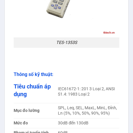
TES-1353S
Thông số kỹ thuật:
Tiêu chuẩn áp
IEC61672-1: 201 3 Loại 2, ANSI
dụng
S1.4: 1983 Loại 2
SPL, Leq, SEL, MaxL, MinL, Đỉnh,
Mục đo lường
Ln (5%, 10%, 50%, 90%, 95%)
Mức đo
30dB đến 130dB
Phạm vi tuyến tính
60dB