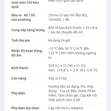
Hiển thị ở giới hạn dưới
vượt mức Chỉ báo
dưới
Đầu ra AC / DC
2Vrms (ở quy mô đầy đủ),
của analong
10mVDC / dB
Bốn tế bào kích thước 1.5V LR-6
Cung cấp năng lượng
/ AA, bộ chuyển đổi AC
Tuổi
thọ
pin
khoảng 24 giờ
-10 ℃ đến 50 ℃ (14 ℉ đến
Nhiệt độ hoạt động,
122 ℉ ) RH <90% không ngưng
độ ẩm
tụ
265 (L) × 72 (W) × 21 (H)
Kích thước
mm, (10,4” L × 2.8” W x 0.8” H)
Cân nặng
Xấp xỉ 310g
Hướng dẫn sử dụng, Pin, Hộp
đựng, Tua vít điều chỉnh, Phần
Phụ kiện
mềm, Tấm chắn gió, Cáp kết nối
USB, phích cắm 3,5Φ
Phụ kiện tùy chọn
Cáp nối micro, Adaptor