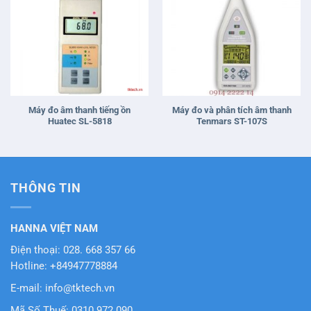
Máy đo âm thanh tiếng ồn
Máy đo và phân tích âm thanh
Huatec SL-5818
Tenmars ST-107S
THÔNG TIN
HANNA VIỆT NAM
Điện thoại: 028. 668 357 66
Hotline: +84947778884
E-mail: info@tktech.vn
Mã Số Thuế: 0310 972 090