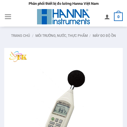
Bỏ
Phân phối thiết bị đo lường Hanna Việt Nam
qua
0
nội
dung
TRANG CHỦ
/
MÔI TRƯỜNG, NƯỚC, THỰC PHẨM
/
MÁY ĐO ĐỘ ỒN