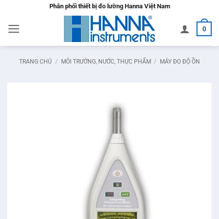
Bỏ
Phân phối thiết bị đo lường Hanna Việt Nam
qua
0
nội
dung
TRANG CHỦ
/
MÔI TRƯỜNG, NƯỚC, THỰC PHẨM
/
MÁY ĐO ĐỘ ỒN