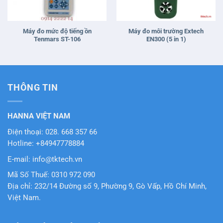
Máy đo mức độ tiếng ồn
Máy đo môi trường Extech
Tenmars ST-106
EN300 (5 in 1)
THÔNG TIN
HANNA VIỆT NAM
Điện thoại: 028. 668 357 66
Hotline: +84947778884
E-mail: info@tktech.vn
Mã Số Thuế: 0310 972 090
Địa chỉ: 232/14 Đường số 9, Phường 9, Gò Vấp, Hồ Chí Minh,
Việt Nam.