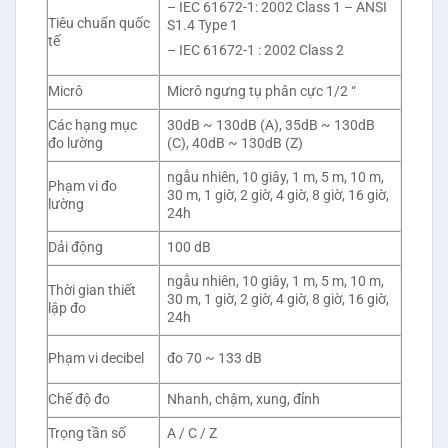
– IEC 61672-1: 2002 Class 1 – ANSI
Tiêu chuẩn quốc
S1.4 Type 1
tế
– IEC 61672-1 : 2002 Class 2
Micrô
Micrô ngưng tụ phân cực 1/2 “
Các hạng mục
30dB ~ 130dB (A), 35dB ~ 130dB
đo lường
(C), 40dB ~ 130dB (Z)
ngẫu nhiên, 10 giây, 1 m, 5 m, 10 m,
Phạm vi đo
30 m, 1 giờ, 2 giờ, 4 giờ, 8 giờ, 16 giờ,
lường
24h
Dải động
100 dB
ngẫu nhiên, 10 giây, 1 m, 5 m, 10 m,
Thời gian thiết
30 m, 1 giờ, 2 giờ, 4 giờ, 8 giờ, 16 giờ,
lập đo
24h
đo 70 ~ 133 dB
Phạm vi decibel
Chế độ đo
Nhanh, chậm, xung, đỉnh
Trọng tần số
A / C / Z