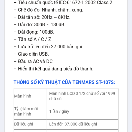
– Tiêu chuẩn quốc tế IEC-61672-1 2002 Class 2
– Chế độ đo: Nhanh, chậm, xung.
– Dải tần số: 20Hz ~ 8KHz.
– Dải đo: 30dB ~ 130dB.
– Dải động: 100dB.
– Tần số A / C / Z
– Lưu trữ lên đến 37.000 bản ghi.
– Giao diện USB.
– Đầu ra AC và DC.
– Hiển thị kết quả dạng biểu đồ thanh.
THÔNG SỐ KỸ THUẬT CỦA TENMARS ST-107S:
Màn hình LCD 3 1/2 chữ số với 1999
Màn hình
chữ số
Tỷ lệ làm mới
1 lần / giây
màn hình
Dữ liệu ghi
Lên đến 37.000 dữ liệu ghi