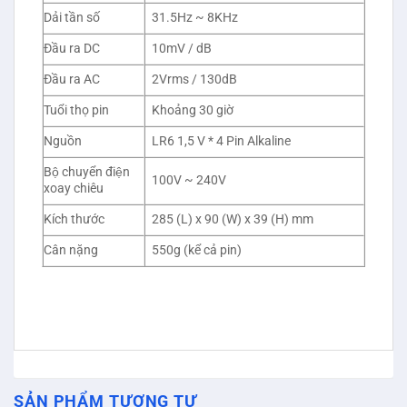
Dải tần số
31.5Hz ~ 8KHz
Đầu ra DC
10mV / dB
Đầu ra AC
2Vrms / 130dB
Tuổi thọ pin
Khoảng 30 giờ
Nguồn
LR6 1,5 V * 4 Pin Alkaline
Bộ chuyển điện
100V ~ 240V
xoay chiêu
Kích thước
285 (L) x 90 (W) x 39 (H) mm
Cân nặng
550g (kể cả pin)
SẢN PHẨM TƯƠNG TỰ