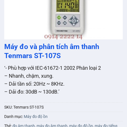
Máy đo và phân tích âm thanh
Tenmars ST-107S
‘- Phù hợp với IEC-61672-1 2002 Phân loại 2
– Nhanh, chậm, xung.
– Dải tần số: 20Hz ~ 8KHz.
– Dải đo: 30dB ~ 130dB.’
SKU:
Tenmars ST-107S
Danh mục:
Máy đo độ ồn
Thẻ:
đo âm thanh
,
máy đo âm thanh
,
máy đo độ ồn
,
máy đo tiếng