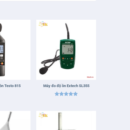
+
ồn Testo 815
Máy đo độ ồn Extech SL355
Được xếp
hạng
5
5
sao