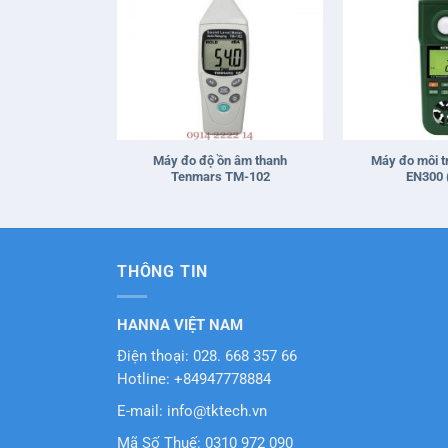
+
+
Máy đo độ ồn âm thanh
Máy đo môi t
Tenmars TM-102
EN300 (
THÔNG TIN
HANNA VIỆT NAM
Điện thoại: 028. 668 357 66
Hotline: +84947778884
E-mail: info@tktech.vn
Mã Số Thuế: 0310 972 090