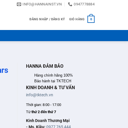
INFO@HANNAINST.VN
0947778884
ĐĂNG NHẬP / ĐĂNG KÝ
GIỎ HÀNG
0
HANNA ĐẢM BẢO
ars
Hàng chính hãng 100%
Bảo hành tại TKTECH
KINH DOANH & TƯ VẤN
info@tktech.vn
Thời gian: 8:00 - 17:00
Từ
thứ 2 đến thứ 7
Kinh Doanh Thương Mại
- Ms. Kiều:
0977 765 444