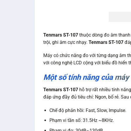
Tenmars ST-107
thuộc dòng đo âm thanh 
trội, ghi âm cực nhạy.
Tenmars ST-107
đáp
Máy có chức năng đo với từng dạng âm tha
với công nghệ LCD cộng với biểu đồ hiển t
Một số tính năng của
máy 
Tenmars ST-107
hỗ trợ rất nhiều tính nă
đáp ứng đầy đủ tiêu chí: Ngon, bổ rẻ. Sa
Chế độ phản hồi: Fast, Slow, Impulse.
Phạm vi tần số: 31.5Hz ~8KHz.
Phạm vi đo: 30dB~130dB.