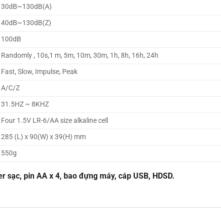
30dB~130dB(A)
40dB~130dB(Z)
100dB
Randomly , 10s,1 m, 5m, 10m, 30m, 1h, 8h, 16h, 24h
Fast, Slow, Impulse, Peak
A/C/Z
31.5HZ ~ 8KHZ
Four 1.5V LR-6/AA size alkaline cell
285 (L) x 90(W) x 39(H) mm
550g
r sạc, pin AA x 4, bao đựng máy, cáp USB, HDSD.