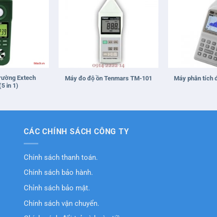
+
+
rường Extech
Máy đo độ ồn Tenmars TM-101
Máy phân tích 
5 in 1)
CÁC CHÍNH SÁCH CÔNG TY
Chính sách thanh toán.
Chính sách bảo hành.
Chỉnh sách bảo mật.
Chính sách vận chuyển.