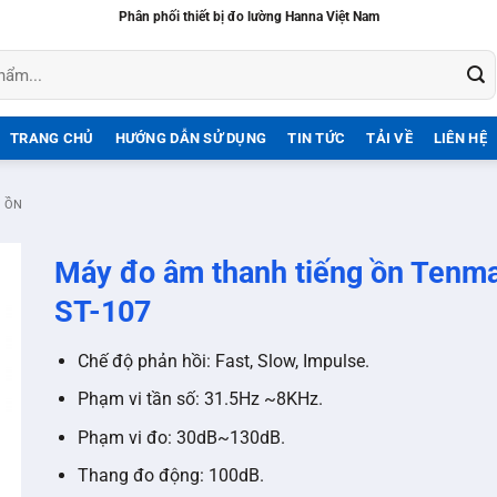
Phân phối thiết bị đo lường Hanna Việt Nam
TRANG CHỦ
HƯỚNG DẪN SỬ DỤNG
TIN TỨC
TẢI VỀ
LIÊN HỆ
Ộ ỒN
Máy đo âm thanh tiếng ồn Tenm
ST-107
Chế độ phản hồi: Fast, Slow, Impulse.
Phạm vi tần số: 31.5Hz ~8KHz.
Phạm vi đo: 30dB~130dB.
Thang đo động: 100dB.