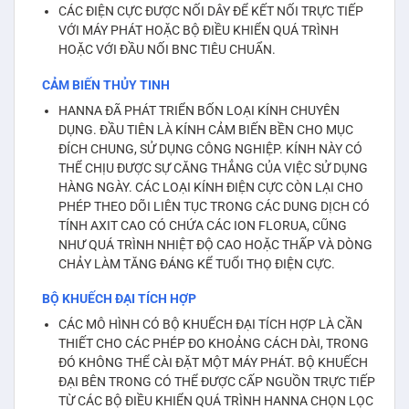
CÁC ĐIỆN CỰC ĐƯỢC NỐI DÂY ĐỂ KẾT NỐI TRỰC TIẾP
VỚI MÁY PHÁT HOẶC BỘ ĐIỀU KHIỂN QUÁ TRÌNH
HOẶC VỚI ĐẦU NỐI BNC TIÊU CHUẨN.
CẢM BIẾN THỦY TINH
HANNA ĐÃ PHÁT TRIỂN BỐN LOẠI KÍNH CHUYÊN
DỤNG. ĐẦU TIÊN LÀ KÍNH CẢM BIẾN BỀN CHO MỤC
ĐÍCH CHUNG, SỬ DỤNG CÔNG NGHIỆP. KÍNH NÀY CÓ
THỂ CHỊU ĐƯỢC SỰ CĂNG THẲNG CỦA VIỆC SỬ DỤNG
HÀNG NGÀY. CÁC LOẠI KÍNH ĐIỆN CỰC CÒN LẠI CHO
PHÉP THEO DÕI LIÊN TỤC TRONG CÁC DUNG DỊCH CÓ
TÍNH AXIT CAO CÓ CHỨA CÁC ION FLORUA, CŨNG
NHƯ QUÁ TRÌNH NHIỆT ĐỘ CAO HOẶC THẤP VÀ DÒNG
CHẢY LÀM TĂNG ĐÁNG KỂ TUỔI THỌ ĐIỆN CỰC.
BỘ KHUẾCH ĐẠI TÍCH HỢP
CÁC MÔ HÌNH CÓ BỘ KHUẾCH ĐẠI TÍCH HỢP LÀ CẦN
THIẾT CHO CÁC PHÉP ĐO KHOẢNG CÁCH DÀI, TRONG
ĐÓ KHÔNG THỂ CÀI ĐẶT MỘT MÁY PHÁT. BỘ KHUẾCH
ĐẠI BÊN TRONG CÓ THỂ ĐƯỢC CẤP NGUỒN TRỰC TIẾP
TỪ CÁC BỘ ĐIỀU KHIỂN QUÁ TRÌNH HANNA CHỌN LỌC