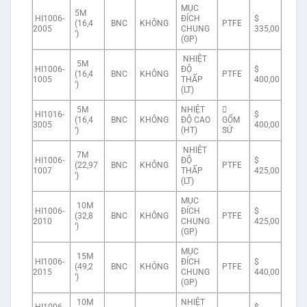
MỤC
5M
HI1006-
ĐÍCH
$
(16,4
BNC
KHÔNG
PTFE
2005
CHUNG
335,00
‘)
(GP)
NHIỆT
5M
HI1006-
ĐỘ
$
(16,4
BNC
KHÔNG
PTFE
1005
THẤP
400,00
‘)
(LT)
5M
NHIỆT

HI1016-
$
(16,4
BNC
KHÔNG
ĐỘ CAO
GỐM
3005
400,00
‘)
(HT)
SỨ
NHIỆT
7M
HI1006-
ĐỘ
$
(22,97
BNC
KHÔNG
PTFE
1007
THẤP
425,00
‘)
(LT)
MỤC
10M
HI1006-
ĐÍCH
$
(32,8
BNC
KHÔNG
PTFE
2010
CHUNG
425,00
‘)
(GP)
MỤC
15M
HI1006-
ĐÍCH
$
(49,2
BNC
KHÔNG
PTFE
2015
CHUNG
440,00
‘)
(GP)
10M
NHIỆT