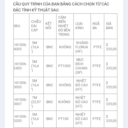
CẦU QUY TRÌNH CỦA BẠN BẰNG CÁCH CHỌN TỪ CÁC
ĐẶC TÍNH KỸ THUẬT SAU:
CẢM
CHIỀU
BIẾN
KẾT
LOẠI
NGÃ
GIÁ
SKU
DÀI
NHIỆT
NỐI
KÍNH
BA
BÁN
CÁP
ĐỘ BÊN
TRONG
5M
KHÁNG
HI1006-
$
(16,4
BNC
KHÔNG
FLORUA
PTFE
4005
335,00
‘)
(HF)
MỤC
5M
HI1006-
ĐÍCH
$
(16,4
BNC
PT1000
PTFE
2405
CHUNG
335,00
‘)
(GP)
5M
NHIỆT
HI1006-
$
(16,4
BNC
KHÔNG
ĐỘ CAO
PTFE
3005
335,00
‘)
(HT)
7M
NHIỆT
HI1006-
$
(22,97
BNC
KHÔNG
ĐỘ CAO
PTFE
3007
335,00
‘)
(HT)
5M
NHIỆT
HI1006-
$
(16,4
BNC
PT100
ĐỘ CAO
PTFE
3205
335,00
‘)
(HT)