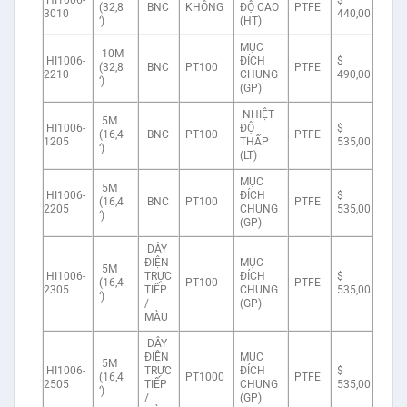
HI1006-
$
(32,8
BNC
KHÔNG
ĐỘ CAO
PTFE
3010
440,00
‘)
(HT)
MỤC
10M
HI1006-
ĐÍCH
$
(32,8
BNC
PT100
PTFE
2210
CHUNG
490,00
‘)
(GP)
NHIỆT
5M
HI1006-
ĐỘ
$
(16,4
BNC
PT100
PTFE
1205
THẤP
535,00
‘)
(LT)
MỤC
5M
HI1006-
ĐÍCH
$
(16,4
BNC
PT100
PTFE
2205
CHUNG
535,00
‘)
(GP)
DÂY
ĐIỆN
MỤC
5M
HI1006-
TRỰC
ĐÍCH
$
(16,4
PT100
PTFE
2305
TIẾP
CHUNG
535,00
‘)
/
(GP)
MÀU
DÂY
ĐIỆN
MỤC
5M
HI1006-
TRỰC
ĐÍCH
$
(16,4
PT1000
PTFE
2505
TIẾP
CHUNG
535,00
‘)
/
(GP)