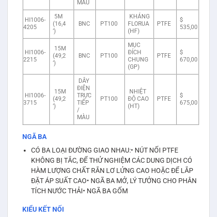
MÀU
5M
KHÁNG
HI1006-
$
(16,4
BNC
PT100
FLORUA
PTFE
4205
535,00
‘)
(HF)
MỤC
15M
HI1006-
ĐÍCH
$
(49,2
BNC
PT100
PTFE
2215
CHUNG
670,00
‘)
(GP)
DÂY
ĐIỆN
15M
NHIỆT
HI1006-
TRỰC
$
(49,2
PT100
ĐỘ CAO
PTFE
3715
TIẾP
675,00
‘)
(HT)
/
MÀU
NGÃ BA
CÓ BA LOẠI ĐƯỜNG GIAO NHAU:• NÚT NỐI PTFE
KHÔNG BỊ TẮC, ĐỂ THỬ NGHIỆM CÁC DUNG DỊCH CÓ
HÀM LƯỢNG CHẤT RẮN LƠ LỬNG CAO HOẶC ĐỂ LẮP
ĐẶT ÁP SUẤT CAO• NGÃ BA MỞ, LÝ TƯỞNG CHO PHÂN
TÍCH NƯỚC THẢI• NGÃ BA GỐM
KIỂU KẾT NỐI