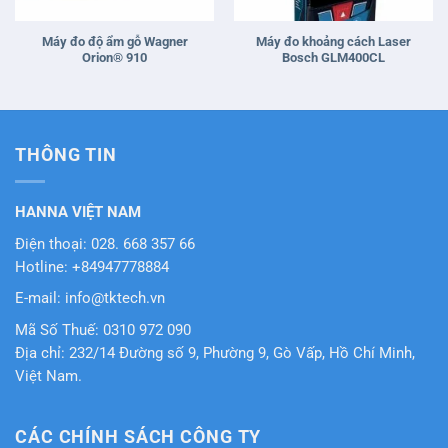
Máy đo độ ẩm gỗ Wagner
Máy đo khoảng cách Laser
Orion® 910
Bosch GLM400CL
THÔNG TIN
HANNA VIỆT NAM
Điện thoại: 028. 668 357 66
Hotline: +84947778884
E-mail: info@tktech.vn
Mã Số Thuế: 0310 972 090
Địa chỉ: 232/14 Đường số 9, Phường 9, Gò Vấp, Hồ Chí Minh,
Việt Nam.
CÁC CHÍNH SÁCH CÔNG TY