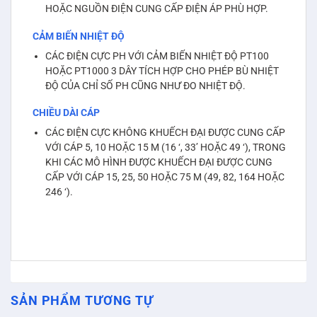
HOẶC NGUỒN ĐIỆN CUNG CẤP ĐIỆN ÁP PHÙ HỢP.
CẢM BIẾN NHIỆT ĐỘ
CÁC ĐIỆN CỰC PH VỚI CẢM BIẾN NHIỆT ĐỘ PT100
HOẶC PT1000 3 DÂY TÍCH HỢP CHO PHÉP BÙ NHIỆT
ĐỘ CỦA CHỈ SỐ PH CŨNG NHƯ ĐO NHIỆT ĐỘ.
CHIỀU DÀI CÁP
CÁC ĐIỆN CỰC KHÔNG KHUẾCH ĐẠI ĐƯỢC CUNG CẤP
VỚI CÁP 5, 10 HOẶC 15 M (16 ‘, 33’ HOẶC 49 ‘), TRONG
KHI CÁC MÔ HÌNH ĐƯỢC KHUẾCH ĐẠI ĐƯỢC CUNG
CẤP VỚI CÁP 15, 25, 50 HOẶC 75 M (49, 82, 164 HOẶC
246 ‘).
SẢN PHẨM TƯƠNG TỰ