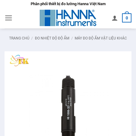
Bỏ
Phân phối thiết bị đo lường Hanna Việt Nam
qua
0
nội
dung
TRANG CHỦ
/
ĐO NHIỆT ĐỘ ĐỘ ẨM
/
MÁY ĐO ĐỘ ẨM VẬT LIỆU KHÁC