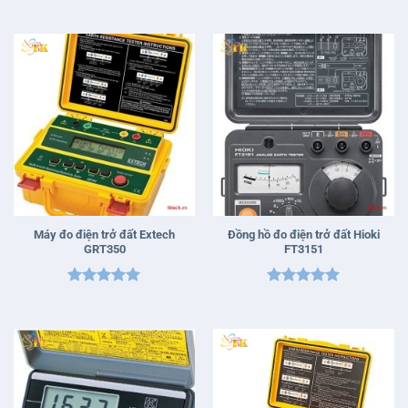
Máy đo điện trở đất Extech
Đồng hồ đo điện trở đất Hioki
GRT350
FT3151
Được xếp
Được xếp
hạng
5
5
hạng
5
5
sao
sao