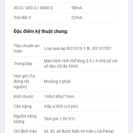
40 Ω / 400 Ω / 4000 Ω
58mA
Trái đất V
22mA
Đặc điểm kỹ thuật chung:
Tiêu chuẩn an
Loại quá áp IEC1010-1 Ⅲ , IEC 61557
toàn
Màn hình tinh thể lỏng 3-3 / 4 chữ số với
Trưng bày
số đọc tối đa 3999.
Hẹn giờ (Tự
động tắt
khoảng 3 phút.
nguồn)
Kích thước
190x140x77mm
Cân nặng
Xấp xỉ 800 (có pin)
Nguồn năng
Tám pin 1,5V 01t.
lượng
Chỉ định trên
OL OL sẽ được hiển thị trên LCD Penal