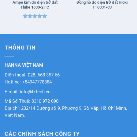
Ampe kìm đo điện trở đất
Đồng hồ đo điện trở đất Hioki
Fluke 1630-2 FC
FT6031-03
Được xếp
hạng
5
5
sao
THÔNG TIN
HANNA VIỆT NAM
Điện thoại: 028. 668 357 66
Hotline: +84947778884
E-mail: info@tktech.vn
Mã Số Thuế: 0310 972 090
Địa chỉ: 232/14 Đường số 9, Phường 9, Gò Vấp, Hồ Chí Minh,
Việt Nam.
CÁC CHÍNH SÁCH CÔNG TY