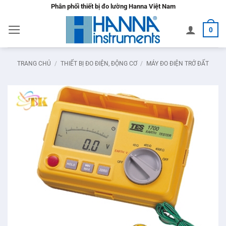
Bỏ
Phân phối thiết bị đo lường Hanna Việt Nam
qua
0
nội
dung
TRANG CHỦ
/
THIẾT BỊ ĐO ĐIỆN, ĐỘNG CƠ
/
MÁY ĐO ĐIỆN TRỞ ĐẤT