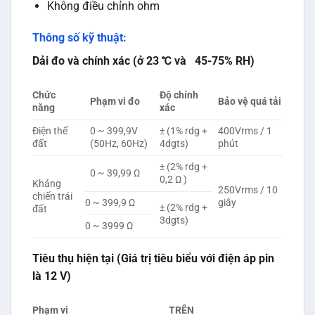
Không điều chỉnh ohm
Thông số kỹ thuật:
Dải đo và chính xác (ở 23 ℃ và 45-75% RH)
Chức
Độ chính
Phạm vi đo
Bảo vệ quá tải
năng
xác
Điện thế
0 ~ 399,9V
± (1% rdg +
400Vrms / 1
đất
(50Hz, 60Hz)
4dgts)
phút
± (2% rdg +
0 ~ 39,99 Ω
0,2 Ω )
Kháng
250Vrms / 10
chiến trái
0 ~ 399,9 Ω
giây
± (2% rdg +
đất
3dgts)
0 ~ 3999 Ω
Tiêu thụ hiện tại (Giá trị tiêu biểu với điện áp pin
là 12 V)
Phạm vi
TRÊN