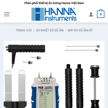
Bỏ
Phân phối thiết bị đo lường Hanna Việt Nam
qua
0
nội
dung
TRANG CHỦ
/
ĐO NHIỆT ĐỘ ĐỘ ẨM
/
MÁY ĐO ĐỘ ẨM GỖ