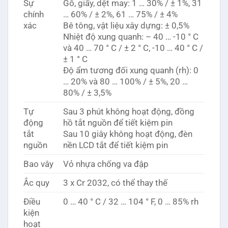
Sự
Gỗ, giấy, dệt may: 1 … 30% / ± 1%, 31
chính
… 60% / ± 2%, 61 … 75% / ± 4%
xác
Bê tông, vật liệu xây dựng: ± 0,5%
Nhiệt độ xung quanh: – 40 … -10 ° C
và 40 … 70 ° C / ± 2 ° C, -10 … 40 ° C /
± 1 ° C
Độ ẩm tương đối xung quanh (rh): 0
… 20% và 80 … 100% / ± 5%, 20 …
80% / ± 3,5%
Tự
Sau 3 phút không hoạt động, đồng
động
hồ tắt nguồn để tiết kiệm pin
tắt
Sau 10 giây không hoạt động, đèn
nguồn
nền LCD tắt để tiết kiệm pin
Bao vây
Vỏ nhựa chống va đập
Ắc quy
3 x Cr 2032, có thể thay thế
Điều
0 … 40 ° C / 32 … 104 ° F, 0 … 85% rh
kiện
hoạt