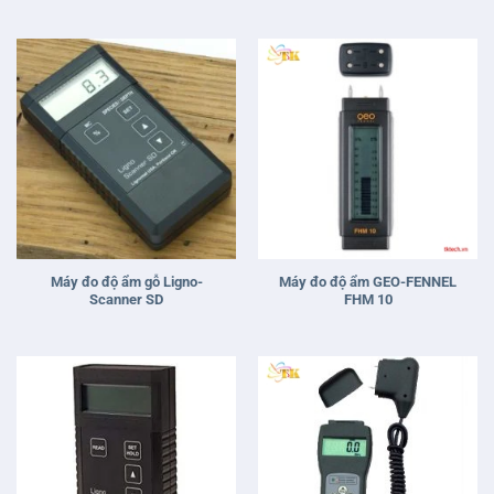
hạng
5
5
sao
Máy đo độ ẩm gỗ Ligno-
Máy đo độ ẩm GEO-FENNEL
Scanner SD
FHM 10