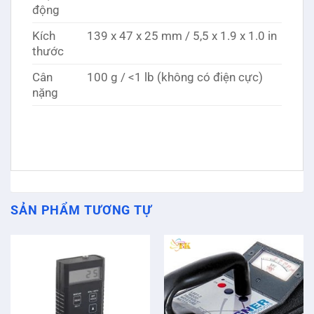
động
Kích
139 x 47 x 25 mm / 5,5 x 1.9 x 1.0 in
thước
Cân
100 g / <1 lb (không có điện cực)
nặng
SẢN PHẨM TƯƠNG TỰ