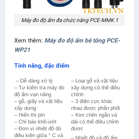
Máy đo độ ẩm đa chức năng PCE-MMK 1
Xem thêm:
Máy đo độ ẩm bê tông PCE-
WP21
Tính năng, đặc điểm
– Dễ dàng xử lý
– Loại gỗ và vật liệu
– Tự kiểm tra máy đo
xây dựng có thể điều
độ ẩm vạn năng
chỉnh
– gỗ, giấy và vật liệu
– 3 điện cực khác
xây dựng
nhau được phân phối
– Hiển thị pin
– Kim chèn ngắn và
– Chỉ báo khô-ướt
dài có thể điều chỉnh
– Đơn vị nhiệt độ đủ
được
điều kiện giữa ° C và
– Nhiệt độ và độ ẩm