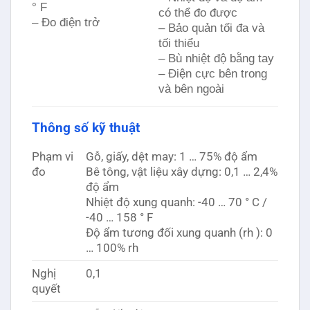
° F
có thể đo được
– Đo điện trở
– Bảo quản tối đa và
tối thiểu
– Bù nhiệt độ bằng tay
– Điện cực bên trong
và bên ngoài
Thông số kỹ thuật
Phạm vi
Gỗ, giấy, dệt may: 1 … 75% độ ẩm
đo
Bê tông, vật liệu xây dựng: 0,1 … 2,4%
độ ẩm
Nhiệt độ xung quanh: -40 … 70 ° C /
-40 … 158 ° F
Độ ẩm tương đối xung quanh (rh ): 0
… 100% rh
Nghị
0,1
quyết