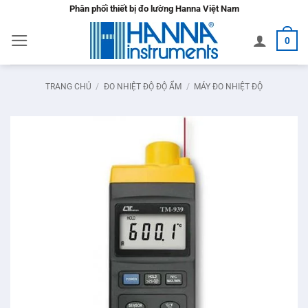
Bỏ
Phân phối thiết bị đo lường Hanna Việt Nam
qua
0
nội
dung
TRANG CHỦ
/
ĐO NHIỆT ĐỘ ĐỘ ẨM
/
MÁY ĐO NHIỆT ĐỘ