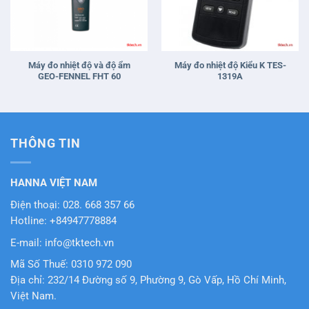
Máy đo nhiệt độ và độ ẩm
Máy đo nhiệt độ Kiểu K TES-
GEO-FENNEL FHT 60
1319A
THÔNG TIN
HANNA VIỆT NAM
Điện thoại: 028. 668 357 66
Hotline: +84947778884
E-mail: info@tktech.vn
Mã Số Thuế: 0310 972 090
Địa chỉ: 232/14 Đường số 9, Phường 9, Gò Vấp, Hồ Chí Minh,
Việt Nam.