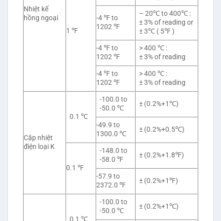
Nhiệt kế
– 20℃ to 400℃ :
hồng ngoại
-4 ℉ to
± 3% of reading or
1202 ℉
1 ℉
± 3℃ ( 5℉ )
-4 ℉ to
> 400 ℃ :
1202 ℉
± 3% of reading
-4 ℉ to
> 400 ℃ :
1202 ℉
± 3% of reading
-100.0 to
± (0.2%+1℃)
-50.0 ℃
0.1 ℃
-49.9 to
± (0.2%+0.5℃)
1300.0 ℃
Cặp nhiệt
điện loại K
-148.0 to
± (0.2%+1.8℉)
-58.0 ℉
0.1 ℉
-57.9 to
± (0.2%+1℉)
2372.0 ℉
-100.0 to
± (0.2%+1℃)
-50.0 ℃
0.1 ℃