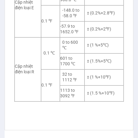
Cặp nhiệt
điện loại E
-148.0 to
± (0.2%+2.8℉)
-58.0 ℉
0.1 ℉
-57.9 to
± (0.2%+2℉)
1652.0 ℉
0 to 600
± (1 %+5℃)
℃
0.1 ℃
601 to
± (1.5%+5℃)
1700 ℃
Cặp nhiệt
điện loại R
32 to
± (1 %+10℉)
1112 ℉
0.1 ℉
1113 to
± (1.5 %+10℉)
3092 ℉