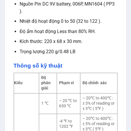
Nguồn Pin DC 9V battery, 006P, MN1604 ( PP3
).
Nhiệt độ hoạt động 0 to 50 (32 to 122 ).
Độ ẩm hoạt động Less than 80% RH.
Kích thước: 220 x 68 x 30 mm.
Trọng lượng 220 g/0.48 LB
Thông số kỹ thuật
Độ
Kiểu
phân
Phạm vi
Độ chính xác
giải
– 20℃ to 400℃ :
– 20 ℃ to
1 ℃
± 3% of reading or
650 ℃
± 3℃ ( 5℉ )
– 20℃ to 400℃ :
-4 ℉ to
± 3% of reading or
1202 ℉
± 3℃ ( 5℉ )