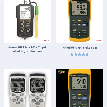
Hanna HI8314 – Máy đo pH,
Nhiệt kế tự ghi Fluke 53 II
nhiệt độ, độ dẫn điện
Được xếp
hạng
5
5
sao