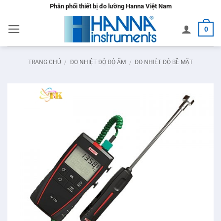
Bỏ
Phân phối thiết bị đo lường Hanna Việt Nam
qua
0
nội
dung
TRANG CHỦ
/
ĐO NHIỆT ĐỘ ĐỘ ẨM
/
ĐO NHIỆT ĐỘ BỀ MẶT