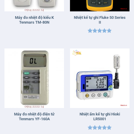
Máy đo nhiệt độ kiểu K
Nhiệt kế tự ghi Fluke 50 Series
Tenmars TM-80N
II
Được xếp
hạng
5
5
sao
Máy đo nhiệt độ điện tử
Nhiệt ẩm kế tự ghi Hioki
Tenmars YF-160A
LR5001