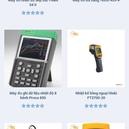
Máy đo nhiệt độ tiếp xúc Fluke
Máy đo đa năng Testo 435-4
54 II
Được xếp
hạng
5
5
sao
Máy đo ghi dữ liệu nhiệt độ 8
Nhiệt kế hồng ngoại Hioki
kênh Prova 830
FT3700-20
Được xếp
Được xếp
hạng
5
5
hạng
5
5
sao
sao