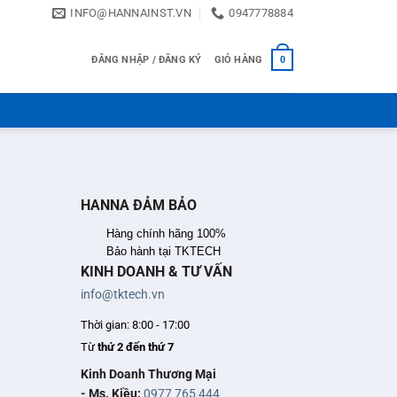
INFO@HANNAINST.VN
0947778884
ĐĂNG NHẬP / ĐĂNG KÝ
GIỎ HÀNG
0
HANNA ĐẢM BẢO
Hàng chính hãng 100%
Bảo hành tại TKTECH
KINH DOANH & TƯ VẤN
info@tktech.vn
Thời gian: 8:00 - 17:00
Từ
thứ 2 đến thứ 7
Kinh Doanh Thương Mại
- Ms. Kiều:
0977 765 444