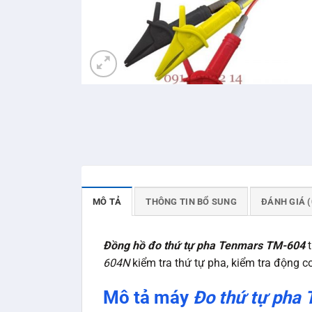
MÔ TẢ
THÔNG TIN BỔ SUNG
ĐÁNH GIÁ (
Đồng hồ đ
o thứ tự pha Tenmars TM-604
t
604N
kiểm tra thứ tự pha, kiểm tra động c
Mô tả máy
Đo thứ tự pha