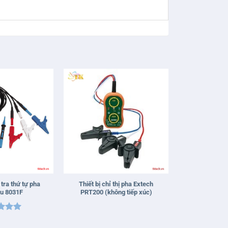
+
 tra thứ tự pha
Thiết bị chỉ thị pha Extech
su 8031F
PRT200 (không tiếp xúc)
 xếp
g
5
5