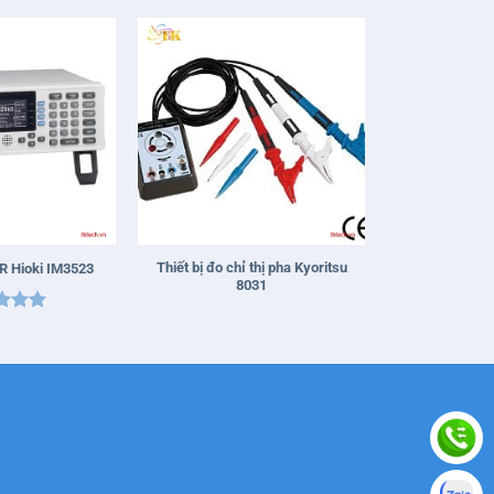
+
Thiết bị đo chỉ thị pha Kyoritsu
CR Hioki IM3523
8031
 xếp
g
5
5