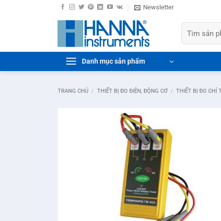
Bỏ
Newsletter
qua
Tìm
nội
kiếm:
dung
Danh mục sản phẩm
TRANG CHỦ
/
THIẾT BỊ ĐO ĐIỆN, ĐỘNG CƠ
/
THIẾT BỊ ĐO CHỈ 