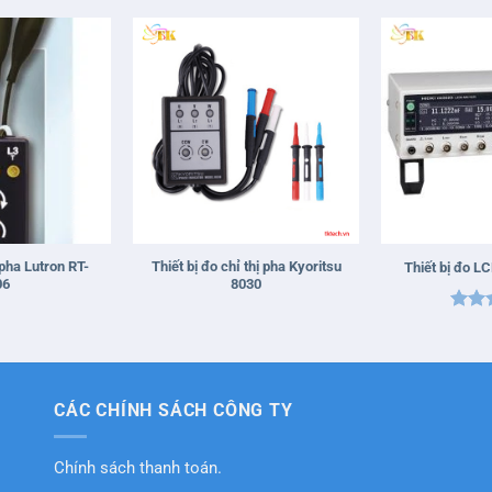
sao
+
+
pha Lutron RT-
Thiết bị đo chỉ thị pha Kyoritsu
Thiết bị đo L
06
8030
Được
hạn
sao
CÁC CHÍNH SÁCH CÔNG TY
Chính sách thanh toán.