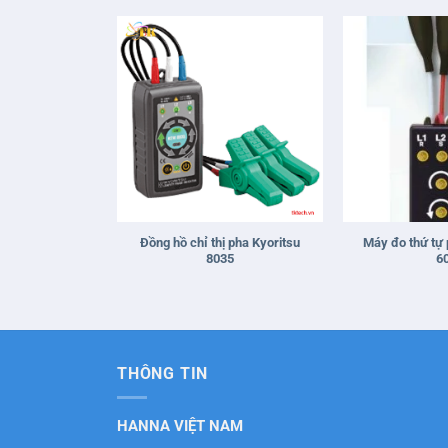
+
+
Đồng hồ chỉ thị pha Kyoritsu
Máy đo thứ tự 
8035
6
THÔNG TIN
HANNA VIỆT NAM