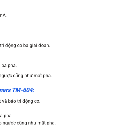
5mA.
rì động cơ ba giai đoạn.
n ba pha.
 ngược cũng như mất pha.
mars TM-604:
 và bảo trì động cơ.
ba pha.
ảo ngược cũng như mất pha.