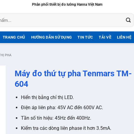
Phân phối thiết bị đo lường Hanna Việt Nam
TRANG CHỦ
HƯỚNG DẪN SỬ DỤNG
TIN TỨC
TẢI VỀ
LIÊN HỆ
THỊ PHA
Máy đo thứ tự pha Tenmars TM-
604
Hiển thị bằng chỉ thị LED.
Điện áp liên pha: 45V AC đến 600V AC.
Tần số tín hiệu: 45Hz đến 400Hz.
Kiểm tra các dòng liên phase ít hơn 3.5mA.