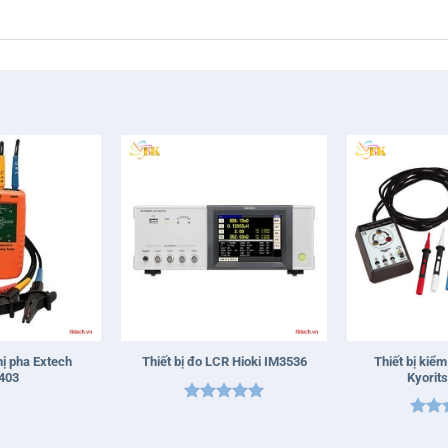
+
+
hị pha Extech
Thiết bị kiểm
Thiết bị đo LCR Hioki IM3536
403
Kyorit
Được xếp
Được
hạng
5
5
hạn
sao