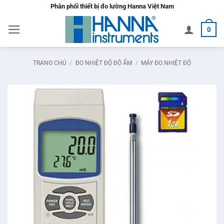
Bỏ
Phân phối thiết bị đo lường Hanna Việt Nam
qua
0
nội
dung
TRANG CHỦ
/
ĐO NHIỆT ĐỘ ĐỘ ẨM
/
MÁY ĐO NHIỆT ĐỘ