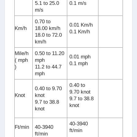
5.1 to 25.0
0.1 m/s
m/s
0.70 to
0.01 Km/h
Km/h
18.00 km/h
0.1 Km/h
18.0 to 72.0
km/h
Mile/h
0.50 to 11.20
0.01 mph
( mph
mph
0.1 mph
)
11.2 to 44.7
mph
0.40 to
0.40 to 9.70
9.70 knot
Knot
knot
9.7 to 38.8
9.7 to 38.8
knot
knot
40-3940
Ft/min
40-3940
ft/min
ft/min