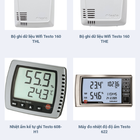
Bộ ghi dữ liệu Wifi Testo 160
Bộ ghi dữ liệu Wifi Testo 160
THL
THE
Nhiệt ẩm kế tự ghi Testo 608-
Máy đo nhiệt độ độ ẩm Testo
H1
622