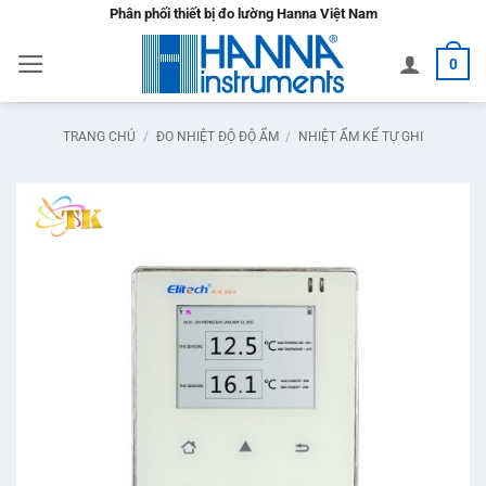
Bỏ
Phân phối thiết bị đo lường Hanna Việt Nam
qua
0
nội
dung
TRANG CHỦ
/
ĐO NHIỆT ĐỘ ĐỘ ẨM
/
NHIỆT ẨM KẾ TỰ GHI