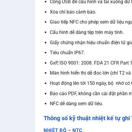
Cổng USB để cấu hình và tải xuống dữ l
Xóa chỉ báo cảnh báo.
Giao tiếp NFC cho phép xem dữ liệu nga
Cấu hình dễ dàng tệp trên máy tính.
Giấy chứng nhận hiệu chuẩn điện tử giúp
Tiêu chuẩn IP67.
GxP, ISO 9001: 2008. FDA 21 CFR Part 
Màn hình hiển thị dễ đọc lớn (chỉ T2 và
Hoạt động lên tới 150 ngày, bộ nhớ có t
Báo cáo PDF, không cần cài đặt phần 
NFC dễ dàng xem dữ liệu.
Thông số kỹ thuật nhiệt kế tự ghi
NHIỆT ĐỘ – NTC