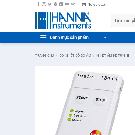
Bỏ
Newsletter
qua
Tìm
nội
kiếm:
dung
Danh mục sản phẩm
TRANG CHỦ
/
ĐO NHIỆT ĐỘ ĐỘ ẨM
/
NHIỆT ẨM KẾ TỰ GHI