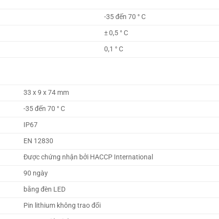
-35 đến 70 ° C
± 0,5 ° C
0,1 ° C
33 x 9 x 74 mm
-35 đến 70 ° C
IP67
EN 12830
Được chứng nhận bởi HACCP International
90 ngày
bằng đèn LED
Pin lithium không trao đổi