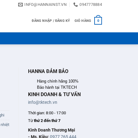
INFO@HANNAINST.VN
0947778884
ĐĂNG NHẬP / ĐĂNG KÝ
GIỎ HÀNG
0
HANNA ĐẢM BẢO
Hàng chính hãng 100%
Bảo hành tại TKTECH
KINH DOANH & TƯ VẤN
info@tktech.vn
Thời gian: 8:00 - 17:00
ghi
Từ
thứ 2 đến thứ 7
,
nhiệt
Kinh Doanh Thương Mại
- Ms. Kiều:
0977 765 444