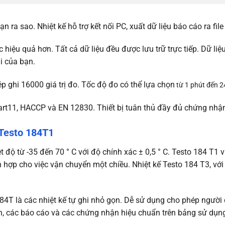
hạn ra sao. Nhiệt kế hỗ trợ kết nối PC, xuất dữ liệu báo cáo ra file
 hiệu quả hơn. Tất cả dữ liệu đều được lưu trữ trực tiếp. Dữ l
i của bạn.
p ghi 16000 giá trị đo. Tốc độ đo có thể lựa chọn
từ 1 phút đến 24
art11, HACCP và EN 12830. Thiết bị tuân thủ đầy đủ chứng nhận
Testo 184T1
t độ từ -35 đến 70 ° C với độ chính xác ± 0,5 ° C. Testo 184 T1 
 hợp cho việc vận chuyển một chiều. Nhiệt kế Testo 184 T3, với p
4T là các nhiệt kế tự ghi nhỏ gọn. Dễ sử dụng cho phép người d
h, các báo cáo và các chứng nhận hiệu chuẩn trên bảng sử dụng 