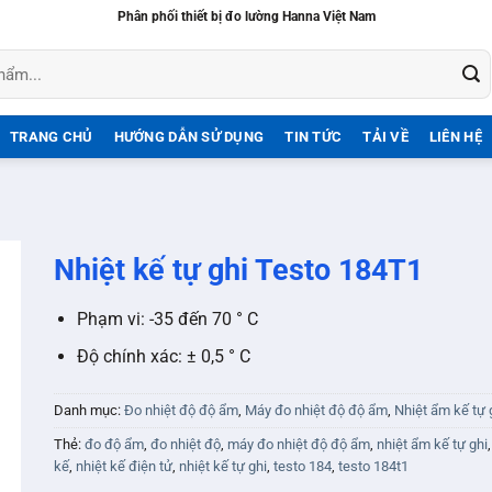
Phân phối thiết bị đo lường Hanna Việt Nam
TRANG CHỦ
HƯỚNG DẪN SỬ DỤNG
TIN TỨC
TẢI VỀ
LIÊN HỆ
Nhiệt kế tự ghi Testo 184T1
Phạm vi: -35 đến 70 ° C
Độ chính xác: ± 0,5 ° C
Danh mục:
Đo nhiệt độ độ ẩm
,
Máy đo nhiệt độ độ ẩm
,
Nhiệt ẩm kế tự 
Thẻ:
đo độ ẩm
,
đo nhiệt độ
,
máy đo nhiệt độ độ ẩm
,
nhiệt ẩm kế tự ghi
kế
,
nhiệt kế điện tử
,
nhiệt kế tự ghi
,
testo 184
,
testo 184t1