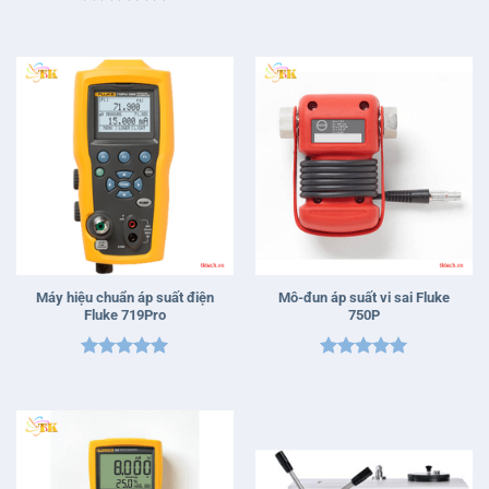
Được xếp
Được xếp
hạng
5
5
hạng
5
5
sao
sao
Máy hiệu chuẩn áp suất điện
Mô-đun áp suất vi sai Fluke
Fluke 719Pro
750P
Được xếp
Được xếp
hạng
5
5
hạng
5
5
sao
sao