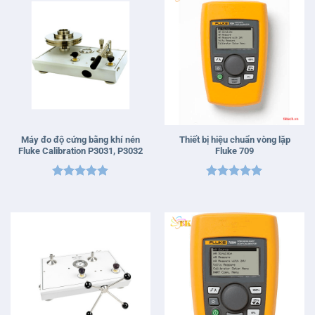
Máy đo độ cứng bằng khí nén
Thiết bị hiệu chuẩn vòng lặp
Fluke Calibration P3031, P3032
Fluke 709
Được xếp
Được xếp
hạng
5
5
hạng
5
5
sao
sao