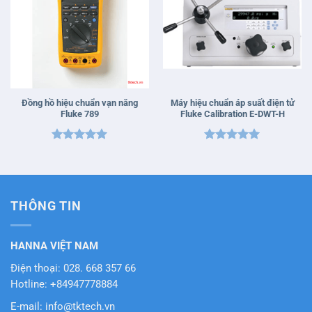
Đồng hồ hiệu chuẩn vạn năng
Máy hiệu chuẩn áp suất điện tử
Fluke 789
Fluke Calibration E-DWT-H
Được xếp
Được xếp
hạng
5
5
hạng
5
5
sao
sao
THÔNG TIN
HANNA VIỆT NAM
Điện thoại: 028. 668 357 66
Hotline: +84947778884
E-mail: info@tktech.vn