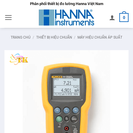
Bỏ
Phân phối thiết bị đo lường Hanna Việt Nam
qua
0
nội
dung
TRANG CHỦ
/
THIẾT BỊ HIỆU CHUẨN
/
MÁY HIỆU CHUẨN ÁP SUẤT