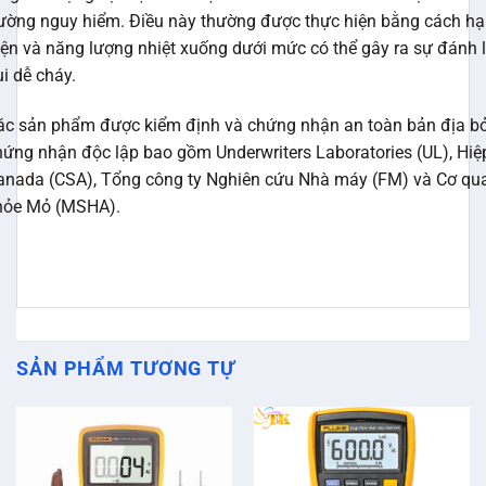
rường nguy hiểm. Điều này thường được thực hiện bằng cách h
iện và năng lượng nhiệt xuống dưới mức có thể gây ra sự đánh l
i dễ cháy.
ác sản phẩm được kiểm định và chứng nhận an toàn bản địa bở
hứng nhận độc lập bao gồm Underwriters Laboratories (UL), Hiệ
anada (CSA), Tổng công ty Nghiên cứu Nhà máy (FM) và Cơ qu
hỏe Mỏ (MSHA).
SẢN PHẨM TƯƠNG TỰ