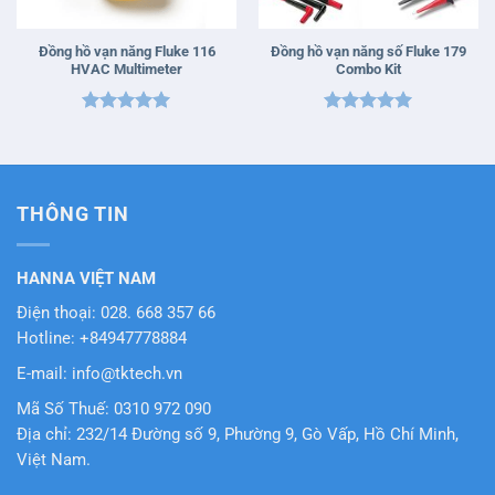
Đồng hồ vạn năng Fluke 116
Đồng hồ vạn năng số Fluke 179
HVAC Multimeter
Combo Kit
Được xếp
Được xếp
hạng
5
5
hạng
5
5
sao
sao
THÔNG TIN
HANNA VIỆT NAM
Điện thoại: 028. 668 357 66
Hotline: +84947778884
E-mail: info@tktech.vn
Mã Số Thuế: 0310 972 090
Địa chỉ: 232/14 Đường số 9, Phường 9, Gò Vấp, Hồ Chí Minh,
Việt Nam.