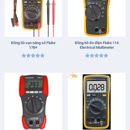
Đồng hồ vạn năng số Fluke
Đồng hồ đo điện Fluke 114
17B+
Electrical Multimeter
Được xếp
Được xếp
hạng
5
5
hạng
5
5
sao
sao