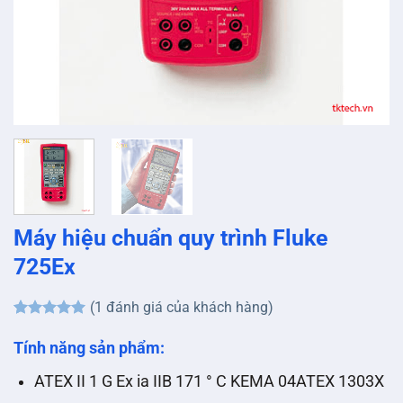
Máy hiệu chuẩn quy trình Fluke
725Ex
(
1
đánh giá của khách hàng)
5
1
trên 5
dựa trên
Tính năng sản phẩm:
đánh giá
ATEX II 1 G Ex ia IIB 171 ° C KEMA 04ATEX 1303X