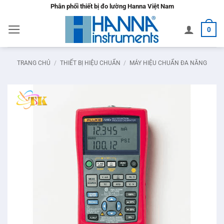
Bỏ
Phân phối thiết bị đo lường Hanna Việt Nam
qua
0
nội
dung
TRANG CHỦ
/
THIẾT BỊ HIỆU CHUẨN
/
MÁY HIỆU CHUẨN ĐA NĂNG