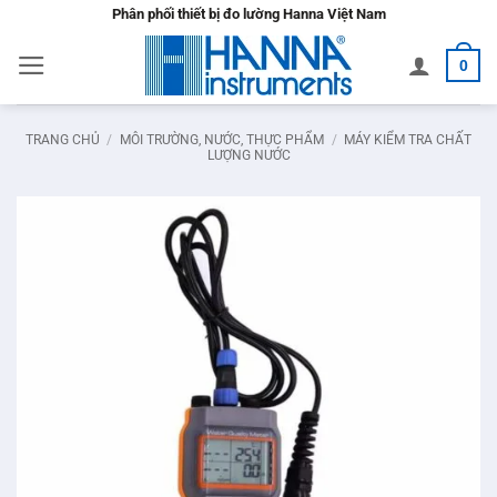
Bỏ
Phân phối thiết bị đo lường Hanna Việt Nam
qua
0
nội
dung
TRANG CHỦ
/
MÔI TRƯỜNG, NƯỚC, THỰC PHẨM
/
MÁY KIỂM TRA CHẤT
LƯỢNG NƯỚC