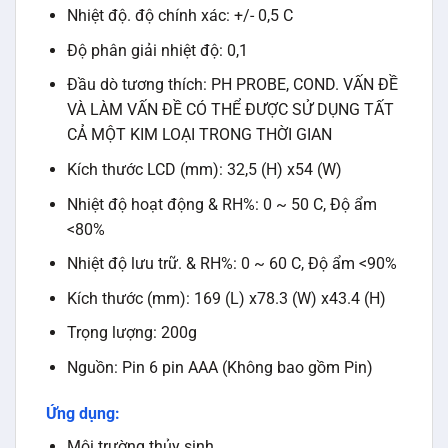
Nhiệt độ. độ chính xác: +/- 0,5 C
Độ phân giải nhiệt độ: 0,1
Đầu dò tương thích: PH PROBE, COND. VẤN ĐỀ
VÀ LÀM VẤN ĐỀ CÓ THỂ ĐƯỢC SỬ DỤNG TẤT
CẢ MỘT KIM LOẠI TRONG THỜI GIAN
Kích thước LCD (mm): 32,5 (H) x54 (W)
Nhiệt độ hoạt động & RH%: 0 ~ 50 C, Độ ẩm
<80%
Nhiệt độ lưu trữ. & RH%: 0 ~ 60 C, Độ ẩm <90%
Kích thước (mm): 169 (L) x78.3 (W) x43.4 (H)
Trọng lượng: 200g
Nguồn: Pin 6 pin AAA (Không bao gồm Pin)
Ứng dụng:
Môi trường thủy sinh