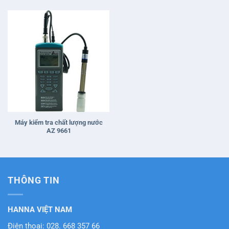
Máy kiểm tra chất lượng nước
AZ 9661
THÔNG TIN
HANNA VIỆT NAM
Điện thoại: 028. 668 357 66