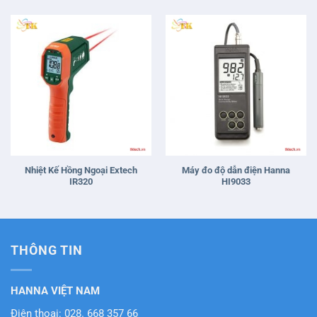
Nhiệt Kế Hồng Ngoại Extech
Máy đo độ dẫn điện Hanna
IR320
HI9033
THÔNG TIN
HANNA VIỆT NAM
Điện thoại: 028. 668 357 66