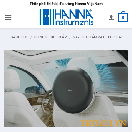
Bỏ
Phân phối thiết bị đo lường Hanna Việt Nam
qua
0
nội
dung
TRANG CHỦ
/
ĐO NHIỆT ĐỘ ĐỘ ẨM
/
MÁY ĐO ĐỘ ẨM VẬT LIỆU KHÁC