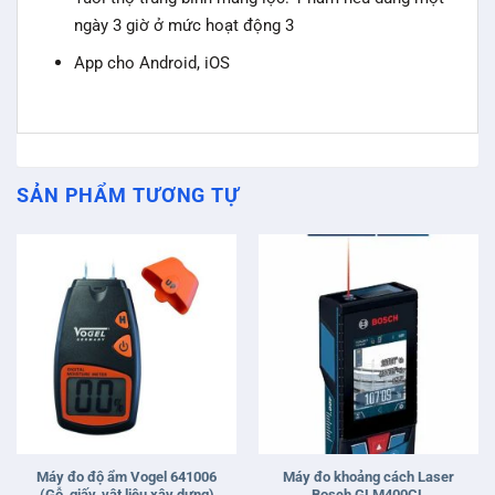
ngày 3 giờ ở mức hoạt động 3
App cho Android, iOS
SẢN PHẨM TƯƠNG TỰ
Máy đo độ ẩm Vogel 641006
Máy đo khoảng cách Laser
(Gỗ, giấy, vật liệu xây dựng)
Bosch GLM400CL