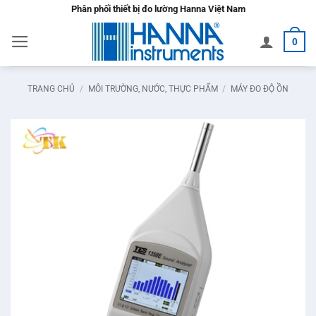
Bỏ
Phân phối thiết bị đo lường Hanna Việt Nam
qua
0
nội
dung
TRANG CHỦ
/
MÔI TRƯỜNG, NƯỚC, THỰC PHẨM
/
MÁY ĐO ĐỘ ỒN