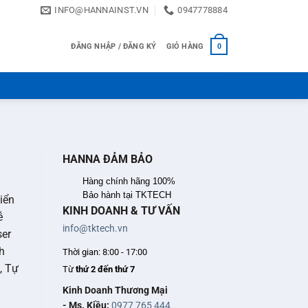
INFO@HANNAINST.VN
0947778884
ĐĂNG NHẬP / ĐĂNG KÝ
GIỎ HÀNG
0
HANNA ĐẢM BẢO
Hàng chính hãng 100%
Bảo hành tại TKTECH
iển
KINH DOANH & TƯ VẤN
ễ
info@tktech.vn
ser
h
Thời gian: 8:00 - 17:00
, Tự
Từ
thứ 2 đến thứ 7
Kinh Doanh Thương Mại
- Ms. Kiều:
0977 765 444