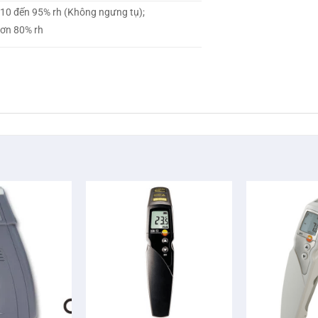
 10 đến 95% rh (Không ngưng tụ);
 hơn 80% rh
+
+