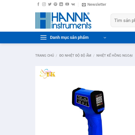
Bỏ
Newsletter
qua
Tìm
nội
kiếm:
dung
Danh mục sản phẩm
TRANG CHỦ
/
ĐO NHIỆT ĐỘ ĐỘ ẨM
/
NHIỆT KẾ HỒNG NGOẠI