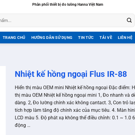
Phân phối thiết bị đo lường Hanna Việt Nam
TRANG CHỦ
HƯỚNG DẪN SỬ DỤNG
TIN TỨC
TẢI VỀ
LIÊN HỆ
Nhiệt kế hồng ngoại Flus IR-88
Hiển thị màu OEM mini Nhiệt kế hồng ngoại Đặc điểm: H
thị màu OEM Nhiệt kế hồng ngoại mini 1, Đo nhanh và d
dàng. 2, Đo lường chính xác không cantact. 3, Con trỏ la
tích hợp làm tăng độ chính xác của mục tiêu. 4. Màn hìn
LCD màu 5. Độ phát xạ không thể điều chỉnh: 0.1 ~ 1.0 6
động …