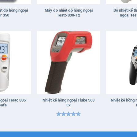
ệt độ hồng ngoại
Máy đo nhiệt độ hồng ngoại
Bộ nhiệt kế 
r 350
Testo 830-T2
ngoại Tes
+
+
ngoại Testo 805
Nhiệt kế hồng ngoại Fluke 568
Nhiệt kế hồng 
safe
Ex
Được xếp
hạng
5
5
sao