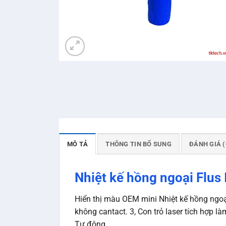
MÔ TẢ
THÔNG TIN BỔ SUNG
ĐÁNH GIÁ (
Nhiệt kế hồng ngoại Flus
Hiển thị màu OEM mini Nhiệt kế hồng ngoạ
không cantact. 3, Con trỏ laser tích hợp l
Tự động …