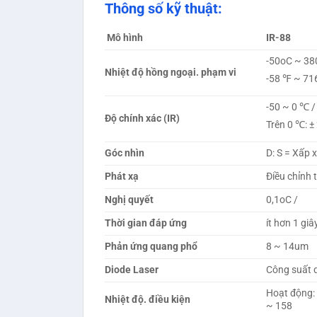
Thông số kỹ thuật:
Mô hình
IR-88
-50oC ~ 3
Nhiệt độ hồng ngoại. phạm vi
-58 ℉ ~ 71
-50 ~ 0 ℃ /
Độ chính xác (IR)
Trên 0 ℃: ±
Góc nhìn
D: S = Xấp x
Phát xạ
Điều chỉnh 
Nghị quyết
0,1oC /
Thời gian đáp ứng
ít hơn 1 giâ
Phản ứng quang phổ
8 ~ 14um
Diode Laser
Công suất 
Hoạt động: 
Nhiệt độ. điều kiện
~ 158